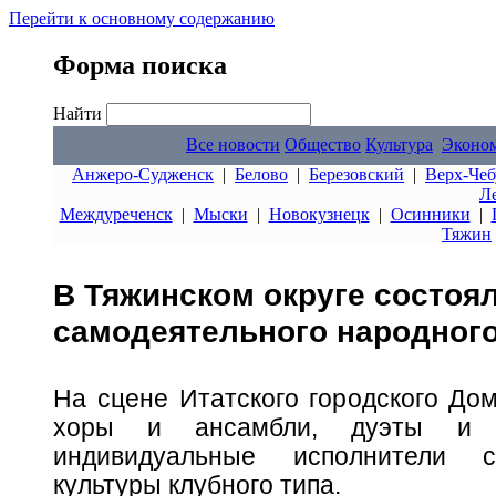
Перейти к основному содержанию
Форма поиска
Найти
Все новости
Общество
Культура
Эконо
Анжеро-Судженск
|
Белово
|
Березовский
|
Верх-Чеб
Л
Междуреченск
|
Мыски
|
Новокузнецк
|
Осинники
|
Тяжин
В Тяжинском округе состоя
самодеятельного народного
На сцене Итатского городского До
хоры и ансамбли, дуэты и 
индивидуальные исполнители с
культуры клубного типа.