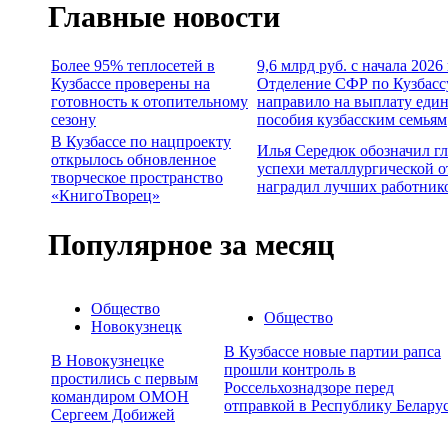
Главные новости
Более 95% теплосетей в
9,6 млрд руб. с начала 2026
Кузбассе проверены на
Отделение СФР по Кузбасс
готовность к отопительному
направило на выплату еди
сезону
пособия кузбасским семьям
В Кузбассе по нацпроекту
Илья Середюк обозначил г
открылось обновленное
успехи металлургической о
творческое пространство
наградил лучших работник
«КнигоТворец»
Популярное за месяц
Общество
Общество
Новокузнецк
В Кузбассе новые партии рапса
В Новокузнецке
прошли контроль в
простились с первым
Россельхознадзоре перед
командиром ОМОН
отправкой в Республику Белару
Сергеем Добижей