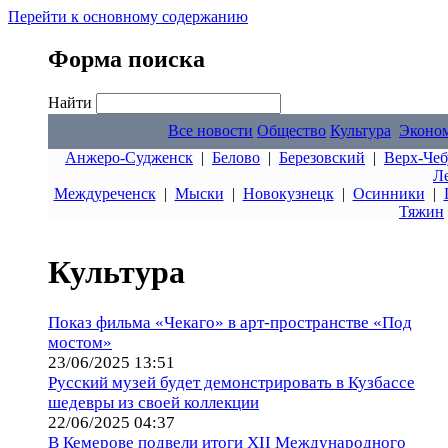
Перейти к основному содержанию
Форма поиска
Найти
Все новости
Общество
Культура
Эконо
Анжеро-Судженск
|
Белово
|
Березовский
|
Верх-Чеб
Л
Междуреченск
|
Мыски
|
Новокузнецк
|
Осинники
|
Тяжин
Культура
Показ фильма «Чекаго» в арт-пространстве «Под
мостом»
23/06/2025 13:51
Русский музей будет демонстрировать в Кузбассе
шедевры из своей коллекции
22/06/2025 04:37
В Кемерове подвели итоги XII Международного