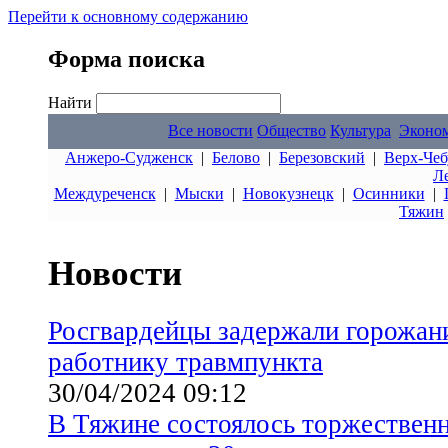
Перейти к основному содержанию
Форма поиска
Найти
Все новости
Общество
Культура
Эконо
Анжеро-Судженск
|
Белово
|
Березовский
|
Верх-Чеб
Л
Междуреченск
|
Мыски
|
Новокузнецк
|
Осинники
|
Тяжин
Новости
Росгвардейцы задержали горожан
работнику травмпункта
30/04/2024 09:12
В Тяжине состоялось торжественн