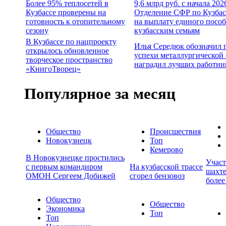
Более 95% теплосетей в
9,6 млрд руб. с начала 202
Кузбассе проверены на
Отделение СФР по Кузбас
готовность к отопительному
на выплату единого посо
сезону
кузбасским семьям
В Кузбассе по нацпроекту
Илья Середюк обозначил 
открылось обновленное
успехи металлургической 
творческое пространство
наградил лучших работни
«КнигоТворец»
Популярное за месяц
Общество
Происшествия
Новокузнецк
Топ
Кемерово
В Новокузнецке простились
Учас
с первым командиром
На кузбасской трассе
шахте
ОМОН Сергеем Добижей
сгорел бензовоз
более
Общество
Общество
Экономика
Топ
Топ