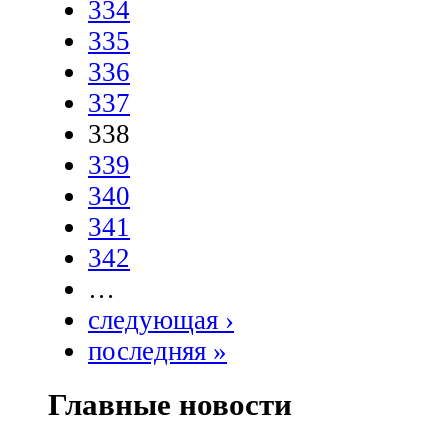
334
335
336
337
338
339
340
341
342
…
следующая ›
последняя »
Главные новости