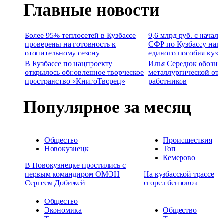
Главные новости
Более 95% теплосетей в Кузбассе
9,6 млрд руб. с нача
проверены на готовность к
СФР по Кузбассу на
отопительному сезону
единого пособия ку
В Кузбассе по нацпроекту
Илья Середюк обозн
открылось обновленное творческое
металлургической о
пространство «КнигоТворец»
работников
Популярное за месяц
Общество
Происшествия
Новокузнецк
Топ
Кемерово
В Новокузнецке простились с
первым командиром ОМОН
На кузбасской трассе
Сергеем Добижей
сгорел бензовоз
Общество
Экономика
Общество