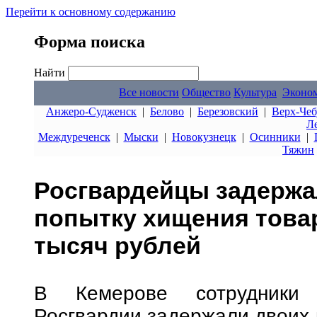
Перейти к основному содержанию
Форма поиска
Найти
Все новости
Общество
Культура
Эконо
Анжеро-Судженск
|
Белово
|
Березовский
|
Верх-Чеб
Л
Междуреченск
|
Мыски
|
Новокузнецк
|
Осинники
|
Тяжин
Росгвардейцы задержа
попытку хищения това
тысяч рублей
В Кемерове сотрудники 
Росгвардии задержали двоих 