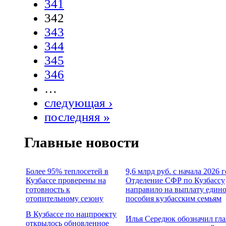
341
342
343
344
345
346
…
следующая ›
последняя »
Главные новости
Более 95% теплосетей в
9,6 млрд руб. с начала 2026 
Кузбассе проверены на
Отделение СФР по Кузбассу
готовность к
направило на выплату един
отопительному сезону
пособия кузбасским семьям
В Кузбассе по нацпроекту
Илья Середюк обозначил гл
открылось обновленное