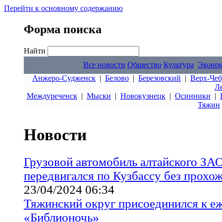
Перейти к основному содержанию
Форма поиска
Найти
Все новости
Общество
Культура
Эконо
Анжеро-Судженск
|
Белово
|
Березовский
|
Верх-Чеб
Л
Междуреченск
|
Мыски
|
Новокузнецк
|
Осинники
|
Тяжин
Новости
Грузовой автомобиль алтайского ЗА
передвигался по Кузбассу без прохо
23/04/2024 06:34
Тяжинский округ присоединился к е
«Библионочь»