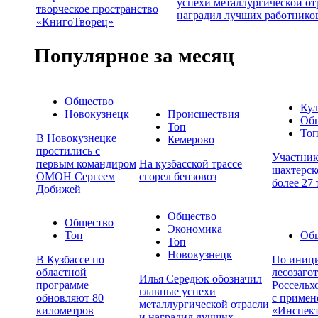
успехи металлургической от
творческое пространство
наградил лучших работнико
«КнигоТворец»
Популярное за месяц
Общество
Кул
Новокузнецк
Происшествия
Об
Топ
То
В Новокузнецке
Кемерово
простились с
Участни
первым командиром
На кузбасской трассе
шахтерск
ОМОН Сергеем
сгорел бензовоз
более 27
Добижей
Общество
Общество
Экономика
Топ
Об
Топ
Новокузнецк
В Кузбассе по
По иници
областной
лесозаго
Илья Середюк обозначил
программе
Россельх
главные успехи
обновляют 80
с примен
металлургической отрасли
километров
«Инспек
и наградил лучших