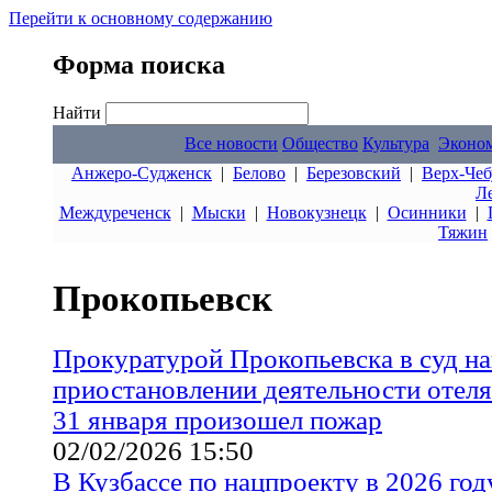
Перейти к основному содержанию
Форма поиска
Найти
Все новости
Общество
Культура
Эконо
Анжеро-Судженск
|
Белово
|
Березовский
|
Верх-Чеб
Л
Междуреченск
|
Мыски
|
Новокузнецк
|
Осинники
|
Тяжин
Прокопьевск
Прокуратурой Прокопьевска в суд на
приостановлении деятельности отеля
31 января произошел пожар
02/02/2026 15:50
В Кузбассе по нацпроекту в 2026 год