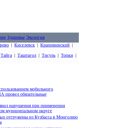
ние
Здоровье
Экология
рово
|
Киселевск
|
Крапивинский
|
|
Тайга
|
Таштагол
|
Тисуль
|
Топки
|
использованием мобильного
А провел обязательные
ыявил нарушения при применении
ком муниципальном округе
ых отгружены из Кузбасса в Монголию
а