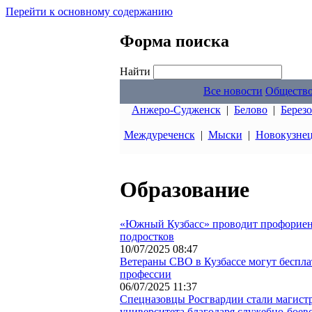
Перейти к основному содержанию
Форма поиска
Найти
Все новости
Обществ
Анжеро-Судженск
|
Белово
|
Берез
Междуреченск
|
Мыски
|
Новокузне
Образование
«Южный Кузбасс» проводит профориен
подростков
10/07/2025 08:47
Ветераны СВО в Кузбассе могут беспла
профессии
06/07/2025 11:37
Спецназовцы Росгвардии стали магист
университета благодаря служебно-боев