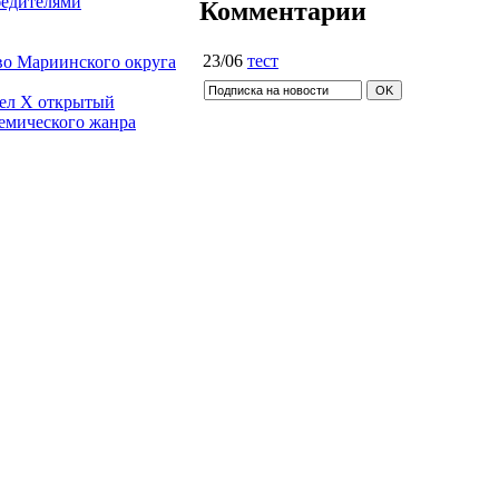
бедителями
Комментарии
23/06
тест
во Мариинского округа
вел X открытый
емического жанра