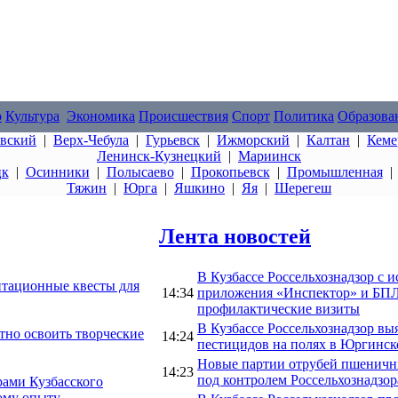
о
Культура
Экономика
Происшествия
Спорт
Политика
Образова
овский
|
Верх-Чебула
|
Гурьевск
|
Ижморский
|
Калтан
|
Кеме
Ленинск-Кузнецкий
|
Мариинск
цк
|
Осинники
|
Полысаево
|
Прокопьевск
|
Промышленная
Тяжин
|
Юрга
|
Яшкино
|
Яя
|
Шерегеш
Лента новостей
В Кузбассе Россельхознадзор с 
тационные квесты для
14:34
приложения «Инспектор» и БПЛ
профилактические визиты
В Кузбассе Россельхознадзор в
тно освоить творческие
14:24
пестицидов на полях в Юргинс
Новые партии отрубей пшеничн
14:23
под контролем Россельхознадзор
рами Кузбасского
ому опыту