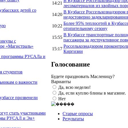
В Кузбассе Россельхознадзор пр
14:21
лесоматериалов из хвойных пор
збасских детей со
В Кузбассе Россельхознадзором 
14:20
недостоверно задекларированно
Более 95% теплосетей в Кузбасс
ную
10:22
отопительному сезону
В Кузбассе транспортные полиц
15:55
пассажира за деструктивное пов
никулы с
Россельхознадзором проконтроли
ере «Магистраль»
15:17
Киргизии
ой программы РУСАЛа и
Голосование
я студентов
Будете праздновать Масленицу?
Варианты
льникам о важности
Да, всю неделю!
Да, если куплю блины в магазине.
Кузбассе прозвенели
Нет
гут стать участниками
Старые опросы
аммы РУСАЛ и Эн+
Результаты