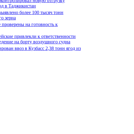
оконтролировал новую отгрузку
од в Таджикистан
выявлено более 100 тысяч тонн
го зерна
е проверены на готовность к
ейские привлекли к ответственности
едение на борту воздушного судна
рован ввоз в Кузбасс 2,38 тонн ягод из