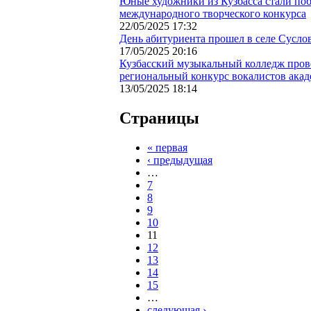
Юные художники из Кузбасса стали по
международного творческого конкурса
22/05/2025 17:32
День абитуриента прошел в селе Сусло
17/05/2025 20:16
Кузбасский музыкальный колледж про
региональный конкурс вокалистов акад
13/05/2025 18:14
Страницы
« первая
‹ предыдущая
…
7
8
9
10
11
12
13
14
15
…
следующая ›