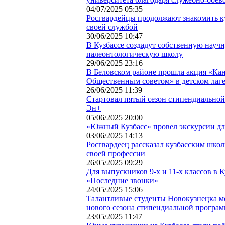
04/07/2025 05:35
Росгвардейцы продолжают знакомить ку
своей службой
30/06/2025 10:47
В Кузбассе создадут собственную науч
палеонтологическую школу
29/06/2025 23:16
В Беловском районе прошла акция «Ка
Общественным советом» в детском лаг
26/06/2025 11:39
Стартовал пятый сезон стипендиальн
Эн+
05/06/2025 20:00
«Южный Кузбасс» провел экскурсии дл
03/06/2025 14:13
Росгвардеец рассказал кузбасским шко
своей профессии
26/05/2025 09:29
Для выпускников 9-х и 11-х классов в 
«Последние звонки»
24/05/2025 15:06
Талантливые студенты Новокузнецка мо
нового сезона стипендиальной прогр
23/05/2025 11:47