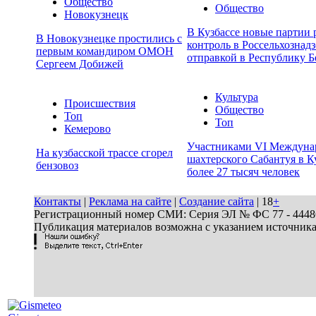
Общество
Общество
Новокузнецк
В Кузбассе новые партии
В Новокузнецке простились с
контроль в Россельхознадз
первым командиром ОМОН
отправкой в Республику Б
Сергеем Добижей
Культура
Происшествия
Общество
Топ
Топ
Кемерово
Участниками VI Междуна
На кузбасской трассе сгорел
шахтерского Сабантуя в К
бензовоз
более 27 тысяч человек
Контакты
|
Реклама на сайте
|
Создание сайта
| 18
+
Регистрационный номер СМИ: Серия ЭЛ № ФС 77 - 44486 
Публикация материалов возможна с указанием источник