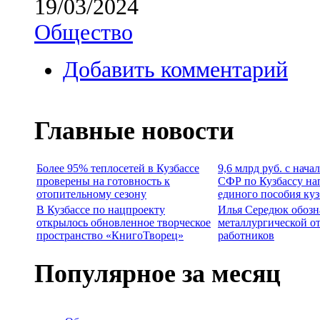
19/03/2024
Общество
Добавить комментарий
Главные новости
Более 95% теплосетей в Кузбассе
9,6 млрд руб. с нача
проверены на готовность к
СФР по Кузбассу на
отопительному сезону
единого пособия ку
В Кузбассе по нацпроекту
Илья Середюк обозн
открылось обновленное творческое
металлургической о
пространство «КнигоТворец»
работников
Популярное за месяц