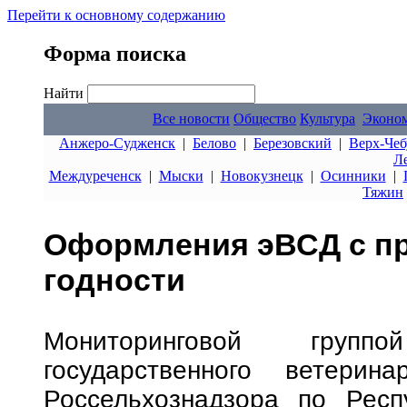
Перейти к основному содержанию
Форма поиска
Найти
Все новости
Общество
Культура
Эконо
Анжеро-Судженск
|
Белово
|
Березовский
|
Верх-Чеб
Л
Междуреченск
|
Мыски
|
Новокузнецк
|
Осинники
|
Тяжин
Оформления эВСД с п
годности
Мониторинговой групп
государственного ветерин
Россельхознадзора по Рес