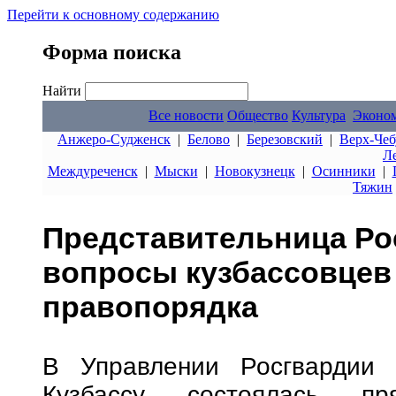
Перейти к основному содержанию
Форма поиска
Найти
Все новости
Общество
Культура
Эконо
Анжеро-Судженск
|
Белово
|
Березовский
|
Верх-Чеб
Л
Междуреченск
|
Мыски
|
Новокузнецк
|
Осинники
|
Тяжин
Представительница Ро
вопросы кузбассовцев 
правопорядка
В Управлении Росгвардии 
Кузбассу состоялась пр