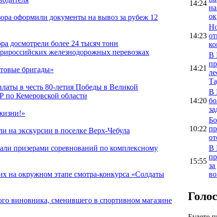
14:24
на
ок
зора оформили документы на вывоз за рубеж 12
Но
14:23
от
ра досмотрели более 24 тысяч тонн
ко
трироссийских железнодорожных перевозках
В 
пр
14:21
товые бригады»
ле
Та
платы в честь 80-летия Победы в Великой
В 
Р по Кемеровской области
14:20
бо
за
жизни!»
Бо
10:22
пр
и на экскурсии в поселке Верх-Чебула
от
В 
тали призерами соревнований по комплексному
пр
15:55
за
во
их на окружном этапе смотра-конкурса «Солдаты
Голо
ого виновника, сменившего в спортивном магазине
Будете 