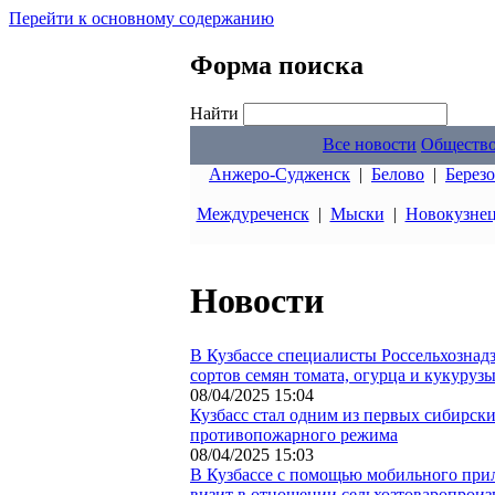
Перейти к основному содержанию
Форма поиска
Найти
Все новости
Обществ
Анжеро-Судженск
|
Белово
|
Берез
Междуреченск
|
Мыски
|
Новокузне
Новости
В Кузбассе специалисты Россельхознад
сортов семян томата, огурца и кукуруз
08/04/2025 15:04
Кузбасс стал одним из первых сибирски
противопожарного режима
08/04/2025 15:03
В Кузбассе с помощью мобильного при
визит в отношении сельхозтоваропроиз