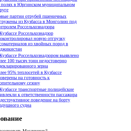
 полях в Юргинском муниципальном
руге
вые партии отрубей пшеничных
гружены из Кузбасса в Монголию под
нтролем Россельхознадзора
Кузбассе Россельхознадзор
оконтролировал новую отгрузку
соматериалов из хвойных пород в
джикистан
Кузбассе Россельхознадзором выявлено
лее 100 тысяч тонн недостоверно
декларированного зерна
лее 95% теплосетей в Кузбассе
оверены на готовность к
опительному сезону
Кузбассе транспортные полицейские
ивлекли к ответственности пассажира
 деструктивное поведение на борту
здушного судна
сование
праздновать Масленицу?