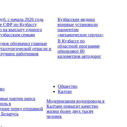
руб. с начала 2026 года
Кузбасские медики
е СФР по Кузбассу
впервые установили
о на выплату единого
пациентам
кузбасским семьям
«механические сердца»
В Кузбассе по
едюк обозначил главные
областной программе
еталлургической отрасли и
обновляют 80
 лучших работников
километров автодорог
Общество
во
Калтан
овые партии рапса
Модернизация водопровода в
роль в
Калтане повысит качество
дзоре перед отправкой
жизни более двух тысяч
 Беларусь
человек