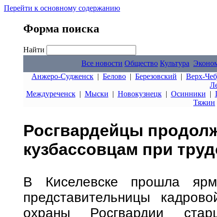
Перейти к основному содержанию
Форма поиска
Найти
Все новости
Общество
Культура
Эконо
Анжеро-Судженск
|
Белово
|
Березовский
|
Верх-Чеб
Л
Междуреченск
|
Мыски
|
Новокузнецк
|
Осинники
|
Тяжин
Росгвардейцы продолж
кузбассовцам при тру
В Киселевске прошла ярм
представительницы кадрово
охраны Росгвардии стар