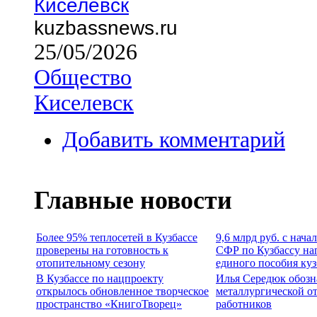
Киселевск
kuzbassnews.ru
25/05/2026
Общество
Киселевск
Добавить комментарий
Главные новости
Более 95% теплосетей в Кузбассе
9,6 млрд руб. с нача
проверены на готовность к
СФР по Кузбассу на
отопительному сезону
единого пособия ку
В Кузбассе по нацпроекту
Илья Середюк обозн
открылось обновленное творческое
металлургической о
пространство «КнигоТворец»
работников