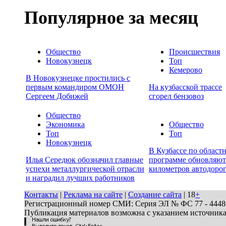
Популярное за месяц
Общество
Происшествия
Новокузнецк
Топ
Кемерово
В Новокузнецке простились с
первым командиром ОМОН
На кузбасской трассе
Сергеем Добижей
сгорел бензовоз
Общество
Экономика
Общество
Топ
Топ
Новокузнецк
В Кузбассе по област
Илья Середюк обозначил главные
программе обновляют
успехи металлургической отрасли
километров автодоро
и наградил лучших работников
Контакты
|
Реклама на сайте
|
Создание сайта
| 18
+
Регистрационный номер СМИ: Серия ЭЛ № ФС 77 - 44486 
Публикация материалов возможна с указанием источник