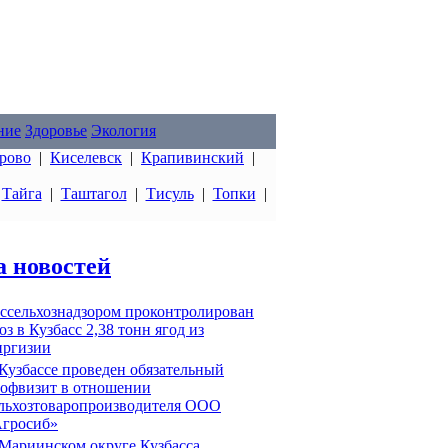
ние
Здоровье
Экология
рово
|
Киселевск
|
Крапивинский
|
|
Тайга
|
Таштагол
|
Тисуль
|
Топки
|
а новостей
ссельхознадзором проконтролирован
оз в Кузбасс 2,38 тонн ягод из
ргизии
Кузбассе проведен обязательный
офвизит в отношении
льхозтоваропроизводителя ООО
гросиб»
Мариинском округе Кузбасса