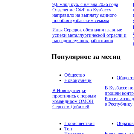
9,6 млрд руб. с начала 2026 года
Отделение СФР по Кузбассу
направило на выплату единого
пособия кузбасским семьям
Илья Середюк обозначил главные
успехи металлургической отрасли и
наградил лучших работников
Популярное за месяц
Общество
Общест
Новокузнецк
В Кузбассе но
В Новокузнецке
прошли контр
простились с первым
Россельхознад
командиром ОМОН
в Республику 
Сергеем Добижей
Происшествия
Образов
Топ
Более двух т