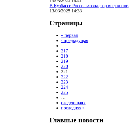
13/03/2025 14:41
В Кузбассе Россельхознадзор выдал пр
13/03/2025 14:38
Страницы
« первая
‹ предыдущая
…
217
218
219
220
221
222
223
224
225
…
следующая ›
последняя »
Главные новости