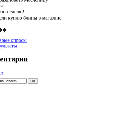
ты
всю неделю!
если куплю блины в магазине.
арые опросы
зультаты
ентарии
ст