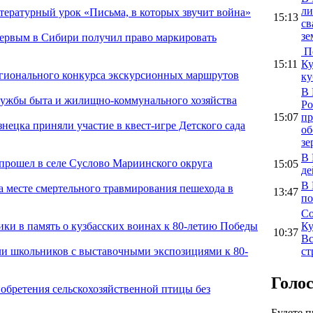
ли
ературный урок «Письма, в которых звучит война»
15:13
св
зе
первым в Сибири получил право маркировать
По
15:11
Ку
регионального конкурса экскурсионных маршрутов
ку
В 
лужбы быта и жилищно-коммунального хозяйства
Ро
15:07
пр
ецка приняли участие в квест-игре Детского сада
об
зе
В 
прошел в селе Суслово Мариинского округа
15:05
де
В 
 месте смертельного травмирования пешехода в
13:47
по
Со
Ку
ики в память о кузбасских воинах к 80-летию Победы
10:37
Вс
ст
и школьников с выставочными экспозициями к 80-
Голо
иобретения сельскохозяйственной птицы без
Будете 