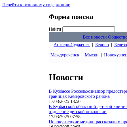
Перейти к основному содержанию
Форма поиска
Найти
Все новости
Обществ
Анжеро-Судженск
|
Белово
|
Берез
Междуреченск
|
Мыски
|
Новокузне
Новости
В Кузбассе Россельхознадзор предостер
границах Кемеровского района
17/03/2025 13:50
В Кузбасской областной детской клини
отделение детской онкологии
17/03/2025 07:58
Новокузнецкие медики рассказали о пр
16/03/2025 22:05