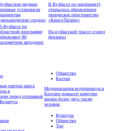
Кузбасские медики
В Кузбассе по нацпроекту
впервые установили
открылось обновленное
пациентам
творческое пространство
«механические сердца»
«КнигоТворец»
В Кузбассе по
областной программе
На кузбасской трассе сгорел
обновляют 80
бензовоз
километров автодорог
Общество
во
Калтан
вые партии рапса
Модернизация водопровода в
оль в
Калтане повысит качество
зоре перед отправкой
жизни более двух тысяч
Беларусь
человек
Культура
ание
Общество
Топ
ысяч молодых