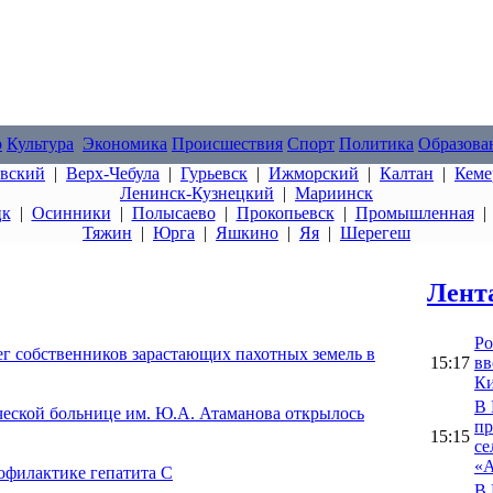
о
Культура
Экономика
Происшествия
Спорт
Политика
Образова
овский
|
Верх-Чебула
|
Гурьевск
|
Ижморский
|
Калтан
|
Кеме
Ленинск-Кузнецкий
|
Мариинск
цк
|
Осинники
|
Полысаево
|
Прокопьевск
|
Промышленная
Тяжин
|
Юрга
|
Яшкино
|
Яя
|
Шерегеш
Лент
Ро
ег собственников зарастающих пахотных земель в
15:17
вв
Ки
В 
ческой больнице им. Ю.А. Атаманова открылось
пр
15:15
се
«А
офилактике гепатита С
В 