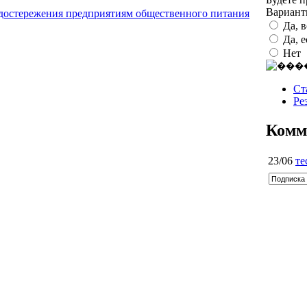
Вариан
едостережения предприятиям общественного питания
Да, 
Да, 
Нет
Ст
Ре
Комм
23/06
те