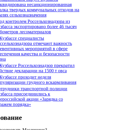
квидирована несанкционированная
алка твердых коммунальных отходов на
млях сельхозназначения
д контролем Россельхознадзора из
збасса экспортировано более 46 тысяч
бометров лесоматериалов
Кузбассе специалисты
ссельхознадзора отмечают важность
евентивных мероприятий в сфере
еспечения качества и безопасности
рна
Кузбассе Россельхознадзор прекратил
йствие декларации на 1500 т овса
Кузбассе проходит неделя
пуляризации грудного вскармливания
трудники транспортной полиции
збасса присоединились к
ероссийской акции «Зарядка со
ражем порядка»
сование
праздновать Масленицу?