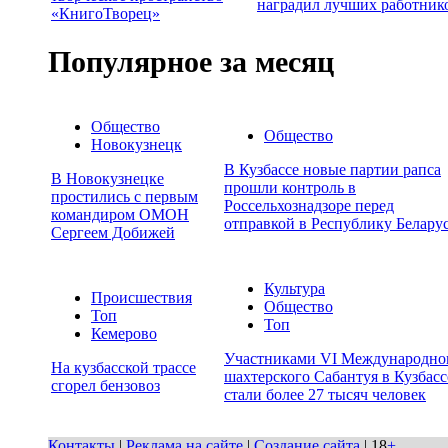
наградил лучших работник
«КнигоТворец»
Популярное за месяц
Общество
Общество
Новокузнецк
В Кузбассе новые партии рапса
В Новокузнецке
прошли контроль в
простились с первым
Россельхознадзоре перед
командиром ОМОН
отправкой в Республику Белару
Сергеем Добижей
Культура
Происшествия
Общество
Топ
Топ
Кемерово
Участниками VI Международно
На кузбасской трассе
шахтерского Сабантуя в Кузбасс
сгорел бензовоз
стали более 27 тысяч человек
Контакты
|
Реклама на сайте
|
Создание сайта
| 18
+