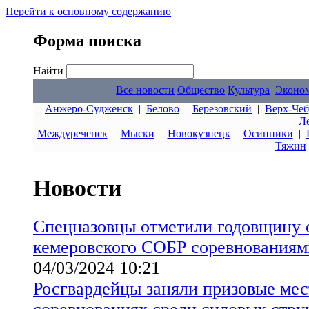
Перейти к основному содержанию
Форма поиска
Найти
Все новости
Общество
Культура
Эконо
Анжеро-Судженск
|
Белово
|
Березовский
|
Верх-Чеб
Л
Междуреченск
|
Мыски
|
Новокузнецк
|
Осинники
|
Тяжин
Новости
Спецназовцы отметили годовщину 
кемеровского СОБР соревнованиям
04/03/2024 10:21
Росгвардейцы заняли призовые мес