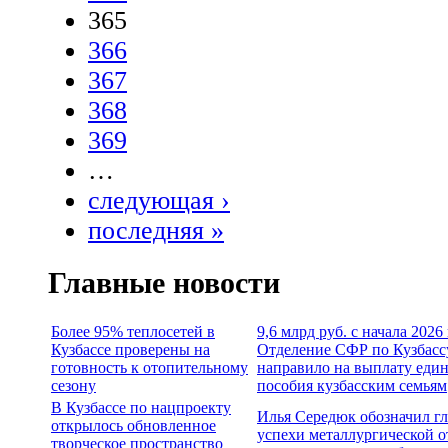
365
366
367
368
369
…
следующая ›
последняя »
Главные новости
Более 95% теплосетей в
9,6 млрд руб. с начала 2026
Кузбассе проверены на
Отделение СФР по Кузбасс
готовность к отопительному
направило на выплату еди
сезону
пособия кузбасским семьям
В Кузбассе по нацпроекту
Илья Середюк обозначил г
открылось обновленное
успехи металлургической о
творческое пространство