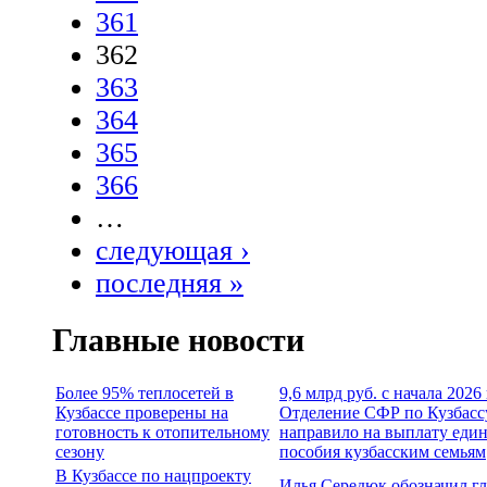
361
362
363
364
365
366
…
следующая ›
последняя »
Главные новости
Более 95% теплосетей в
9,6 млрд руб. с начала 2026
Кузбассе проверены на
Отделение СФР по Кузбасс
готовность к отопительному
направило на выплату еди
сезону
пособия кузбасским семьям
В Кузбассе по нацпроекту
Илья Середюк обозначил г