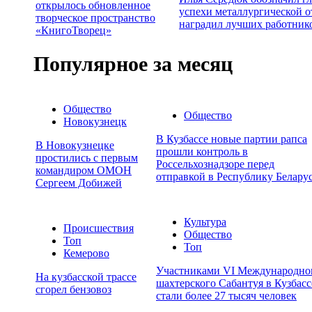
открылось обновленное
успехи металлургической о
творческое пространство
наградил лучших работник
«КнигоТворец»
Популярное за месяц
Общество
Общество
Новокузнецк
В Кузбассе новые партии рапса
В Новокузнецке
прошли контроль в
простились с первым
Россельхознадзоре перед
командиром ОМОН
отправкой в Республику Белару
Сергеем Добижей
Культура
Происшествия
Общество
Топ
Топ
Кемерово
Участниками VI Международно
На кузбасской трассе
шахтерского Сабантуя в Кузбасс
сгорел бензовоз
стали более 27 тысяч человек