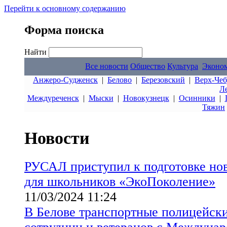
Перейти к основному содержанию
Форма поиска
Найти
Все новости
Общество
Культура
Эконо
Анжеро-Судженск
|
Белово
|
Березовский
|
Верх-Чеб
Л
Междуреченск
|
Мыски
|
Новокузнецк
|
Осинники
|
Тяжин
Новости
РУСАЛ приступил к подготовке нов
для школьников «ЭкоПоколение»
11/03/2024 11:24
В Белове транспортные полицейск