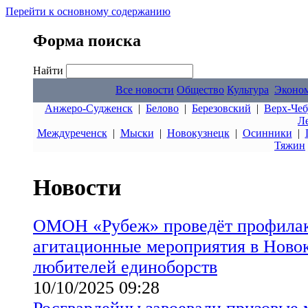
Перейти к основному содержанию
Форма поиска
Найти
Все новости
Общество
Культура
Эконо
Анжеро-Судженск
|
Белово
|
Березовский
|
Верх-Чеб
Л
Междуреченск
|
Мыски
|
Новокузнецк
|
Осинники
|
Тяжин
Новости
ОМОН «Рубеж» проведёт профилак
агитационные мероприятия в Ново
любителей единоборств
10/10/2025 09:28