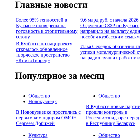
Главные новости
Более 95% теплосетей в
9,6 млрд руб. с начала 2026
Кузбассе проверены на
Отделение СФР по Кузбасс
готовность к отопительному
направило на выплату еди
сезону
пособия кузбасским семьям
В Кузбассе по нацпроекту
Илья Середюк обозначил г
открылось обновленное
успехи металлургической о
творческое пространство
наградил лучших работник
«КнигоТворец»
Популярное за месяц
Общество
Общество
Новокузнецк
В Кузбассе новые партии
В Новокузнецке простились с
прошли контроль в
первым командиром ОМОН
Россельхознадзоре перед
Сергеем Добижей
в Республику Беларусь
Культура
Общество