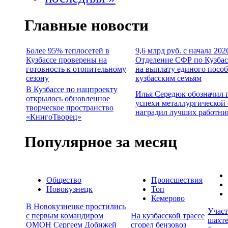
Главные новости
Более 95% теплосетей в
9,6 млрд руб. с начала 202
Кузбассе проверены на
Отделение СФР по Кузбас
готовность к отопительному
на выплату единого посо
сезону
кузбасским семьям
В Кузбассе по нацпроекту
Илья Середюк обозначил 
открылось обновленное
успехи металлургической 
творческое пространство
наградил лучших работни
«КнигоТворец»
Популярное за месяц
Общество
Происшествия
Новокузнецк
Топ
Кемерово
В Новокузнецке простились
Учас
с первым командиром
На кузбасской трассе
шахте
ОМОН Сергеем Добижей
сгорел бензовоз