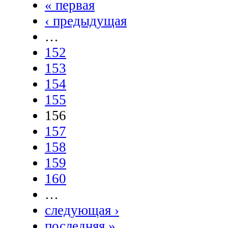
« первая
‹ предыдущая
…
152
153
154
155
156
157
158
159
160
…
следующая ›
последняя »