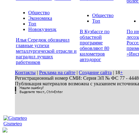
более
Общество
Общество
Экономика
Топ
Топ
Новокузнецк
В Кузбассе по
По ин
областной
лесоз
Илья Середюк обозначил
программе
Россе
главные успехи
обновляют 80
прим
металлургической отрасли и
километров
«Инс
наградил лучших
автодорог
работников
Контакты
|
Реклама на сайте
|
Создание сайта
| 18
+
Регистрационный номер СМИ: Серия ЭЛ № ФС 77 - 44486 
Публикация материалов возможна с указанием источник
Gismeteo