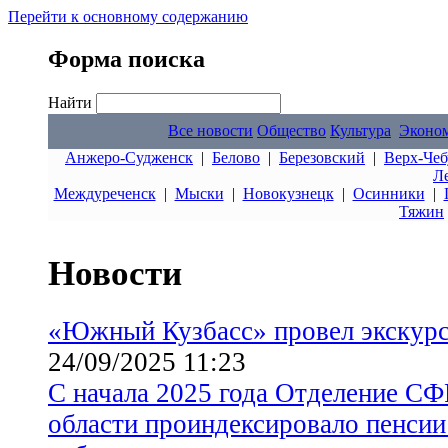
Перейти к основному содержанию
Форма поиска
Найти
Все новости
Общество
Культура
Эконо
Анжеро-Судженск
|
Белово
|
Березовский
|
Верх-Чеб
Л
Междуреченск
|
Мыски
|
Новокузнецк
|
Осинники
|
Тяжин
Новости
«Южный Кузбасс» провел экскур
24/09/2025 11:23
С начала 2025 года Отделение СФ
области проиндексировало пенсии