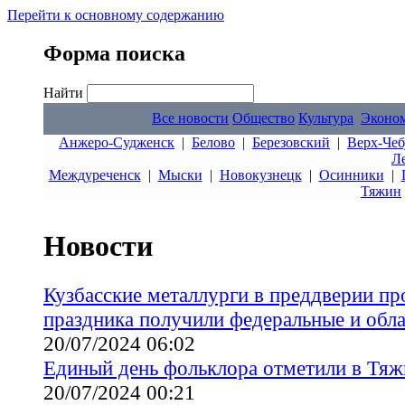
Перейти к основному содержанию
Форма поиска
Найти
Все новости
Общество
Культура
Эконо
Анжеро-Судженск
|
Белово
|
Березовский
|
Верх-Чеб
Л
Междуреченск
|
Мыски
|
Новокузнецк
|
Осинники
|
Тяжин
Новости
Кузбасские металлурги в преддверии п
праздника получили федеральные и обл
20/07/2024 06:02
Единый день фольклора отметили в Тяж
20/07/2024 00:21