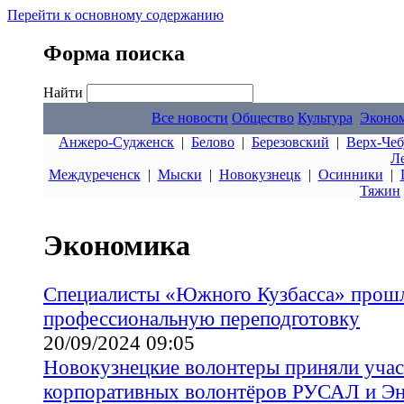
Перейти к основному содержанию
Форма поиска
Найти
Все новости
Общество
Культура
Эконо
Анжеро-Судженск
|
Белово
|
Березовский
|
Верх-Чеб
Л
Междуреченск
|
Мыски
|
Новокузнецк
|
Осинники
|
Тяжин
Экономика
Специалисты «Южного Кузбасса» прош
профессиональную переподготовку
20/09/2024 09:05
Новокузнецкие волонтеры приняли учас
корпоративных волонтёров РУСАЛ и Э