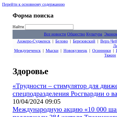
Перейти к основному содержанию
Форма поиска
Найти
Все новости
Общество
Культура
Эконо
Анжеро-Судженск
|
Белово
|
Березовский
|
Верх-Чеб
Л
Междуреченск
|
Мыски
|
Новокузнецк
|
Осинники
|
Тяжин
Здоровье
«Трудности – стимулятор для движ
спецподразделения Росгвардии о в
10/04/2024 09:05
Международную акцию «10 000 ша