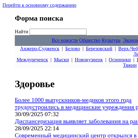
Перейти к основному содержанию
Форма поиска
Найти
Все новости
Общество
Культура
Эконо
Анжеро-Судженск
|
Белово
|
Березовский
|
Верх-Чеб
Л
Междуреченск
|
Мыски
|
Новокузнецк
|
Осинники
|
Тяжин
Здоровье
Более 1000 выпускников-медиков этого года
трудоустроились в медицинские учреждения 
30/09/2025 07:32
Диспансеризация выявляет заболевания на ра
28/09/2025 22:14
Современный медицинский центр открылся в 