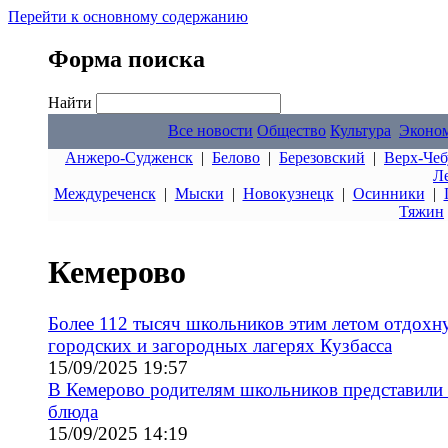
Перейти к основному содержанию
Форма поиска
Найти
Все новости
Общество
Культура
Эконо
Анжеро-Судженск
|
Белово
|
Березовский
|
Верх-Чеб
Л
Междуреченск
|
Мыски
|
Новокузнецк
|
Осинники
|
Тяжин
Кемерово
Более 112 тысяч школьников этим летом отдохн
городских и загородных лагерях Кузбасса
15/09/2025 19:57
В Кемерово родителям школьников представили
блюда
15/09/2025 14:19