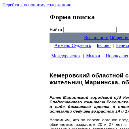
Перейти к основному содержанию
Форма поиска
Найти
Все новости
Обществ
Анжеро-Судженск
|
Белово
|
Берез
Междуреченск
|
Мыски
|
Новокузне
Кемеровский областной с
жительниц Мариинска, о
Ранее Мариинский городской суд К
Следственного комитета Российской
в виде домашнего ареста в отно
истязании девушек возрастом 14 и 17
Напомним, что по версии органов пред
обвиняемые возрастом 20 и 27 лет в 
несовершеннолетние потерпевшие возра