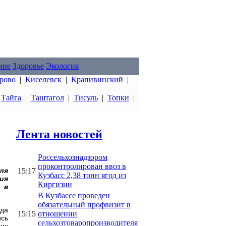
ние
Здоровье
Экология
рово
|
Киселевск
|
Крапивинский
|
|
Тайга
|
Таштагол
|
Тисуль
|
Топки
|
Лента новостей
Россельхознадзором
проконтролирован ввоз в
15:17
ля
Кузбасс 2,38 тонн ягод из
ия
Киргизии
 в
В Кузбассе проведен
обязательный профвизит в
ода
15:15
отношении
ись
сельхозтоваропроизводителя
 их