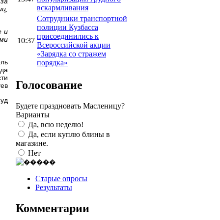
за
вскармливания
ц,
Сотрудники транспортной
полиции Кузбасса
е и
присоединились к
ами
10:37
Всероссийской акции
«Зарядка со стражем
ель
порядка»
уда
сти
Голосование
уев
суд
Будете праздновать Масленицу?
Варианты
Да, всю неделю!
Да, если куплю блины в
магазине.
Нет
Старые опросы
Результаты
Комментарии