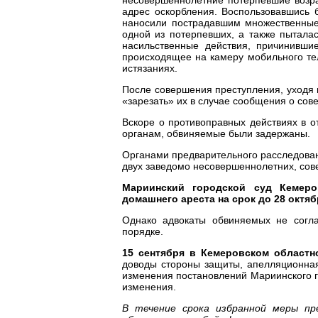
адрес оскорбления. Воспользовавшись
наносили пострадавшим множественные
одной из потерпевших, а также пытала
насильственные действия, причинивши
происходящее на камеру мобильного те
истязаниях.
После совершения преступления, уходя 
«зарезать» их в случае сообщения о со
Вскоре о противоправных действиях в 
органам, обвиняемые были задержаны.
Органами предварительного расследова
двух заведомо несовершеннолетних, сов
Мариинский городской суд Кемер
домашнего ареста на срок до 28 октяб
Однако адвокаты обвиняемых не согла
порядке.
15 сентября в Кемеровском област
доводы стороны защиты, апелляционная
изменения постановлений Мариинского г
изменения.
В течение срока избранной меры п