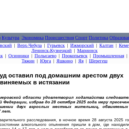
о
Культура
Экономика
Происшествия
Спорт
Политика
Образова
овский
|
Верх-Чебула
|
Гурьевск
|
Ижморский
|
Калтан
|
Кеме
Ленинск-Кузнецкий
|
Мариинск
цк
|
Осинники
|
Полысаево
|
Прокопьевск
|
Промышленная
Тяжин
|
Юрга
|
Яшкино
|
Яя
|
Шерегеш
уд оставил под домашним арестом двух
бвиняемых в истязании
емеровской области удовлетворил ходатайства следовате
 Федерации, избрав до 28 октября 2025 года меру пресечен
шении двух взрослых местных жительниц, обвиняемых
 лет.
варительного расследования, в ночное время 28 августа 2025 г
состоянии алкогольного опьянения пришли в дом, где находил
стом 14 и 17 лет, с целью разобраться за ранее высказанные в