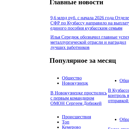
Главные новости
9,6 млрд руб. с начала 2026 года Отдел
СФР по Кузбассу направило на выплат
единого пособия кузбасским семьям
Илья Середюк обозначил главные успе
металлургической отрасли и наградил
лучших работников
Популярное за месяц
Общество
Общ
Новокузнецк
В Кузбасс
В Новокузнецке простились
контроль в
с первым командиром
отправкой
ОМОН Сергеем Добижей
Происшествия
Обра
Топ
Кемерово