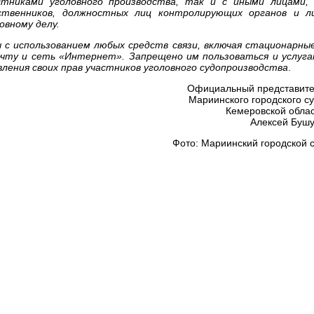
тниками уголовного производства, так и с иными лицами, 
дственников, должностных лиц контролирующих органов и ли
овному делу.
 с использованием любых средств связи, включая стационарны
чту и сеть «Интернет». Запрещено им пользоваться и услуг
вления своих прав участников уголовного судопроизводства
.
Официальный представит
Мариинского городского с
Кемеровской обла
Алексей Буш
Фото: Мариинский городской 