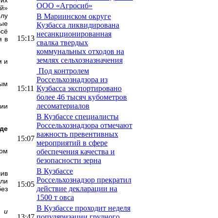
ООО «Агросиб»
ий»
рлу
В Мариинском округе
ные
Кузбасса ликвидирована
Всё
несанкционированная
15:13
я в
свалка твердых
коммунальных отходов на
землях сельхозназначения
м и
Под контролем
Россельхознадзора из
ным
15:11
Кузбасса экспортировано
более 46 тысяч кубометров
лесоматериалов
нии
В Кузбассе специалисты
Россельхознадзора отмечают
де
важность превентивных
15:07
мероприятий в сфере
ном
обеспечения качества и
безопасности зерна
В Кузбассе
чив
Россельхознадзор прекратил
или
15:05
действие декларации на
без
1500 т овса
В Кузбассе проходит неделя
 и
13:47
популяризации грудного