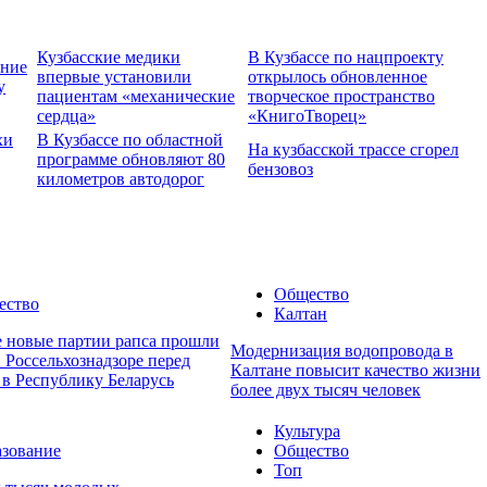
Кузбасские медики
В Кузбассе по нацпроекту
ение
впервые установили
открылось обновленное
у
пациентам «механические
творческое пространство
сердца»
«КнигоТворец»
хи
В Кузбассе по областной
На кузбасской трассе сгорел
программе обновляют 80
бензовоз
километров автодорог
Общество
ество
Калтан
е новые партии рапса прошли
Модернизация водопровода в
 Россельхознадзоре перед
Калтане повысит качество жизни
 в Республику Беларусь
более двух тысяч человек
Культура
зование
Общество
Топ