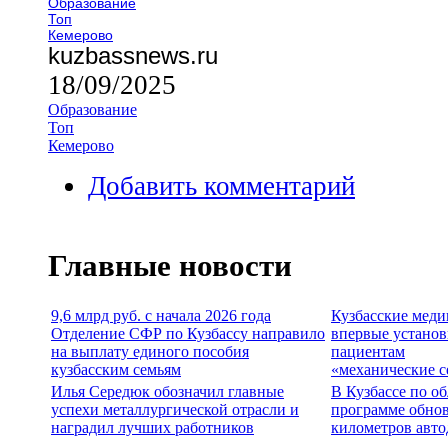
Образование
Топ
Кемерово
kuzbassnews.ru
18/09/2025
Образование
Топ
Кемерово
Добавить комментарий
Главные новости
9,6 млрд руб. с начала 2026 года
Кузбасские меди
Отделение СФР по Кузбассу направило
впервые устано
на выплату единого пособия
пациентам
кузбасским семьям
«механические с
Илья Середюк обозначил главные
В Кузбассе по о
успехи металлургической отрасли и
программе обно
наградил лучших работников
километров авто