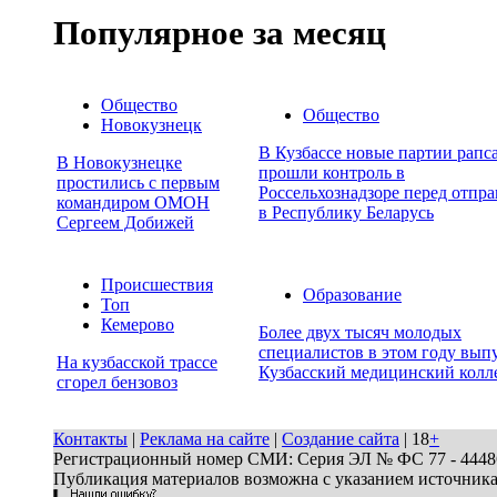
Популярное за месяц
Общество
Общество
Новокузнецк
В Кузбассе новые партии рапс
В Новокузнецке
прошли контроль в
простились с первым
Россельхознадзоре перед отпр
командиром ОМОН
в Республику Беларусь
Сергеем Добижей
Происшествия
Образование
Топ
Кемерово
Более двух тысяч молодых
специалистов в этом году вып
На кузбасской трассе
Кузбасский медицинский колл
сгорел бензовоз
Контакты
|
Реклама на сайте
|
Создание сайта
| 18
+
Регистрационный номер СМИ: Серия ЭЛ № ФС 77 - 44486 
Публикация материалов возможна с указанием источник