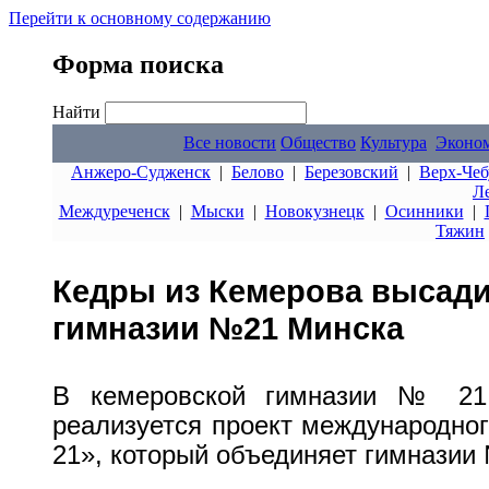
Перейти к основному содержанию
Форма поиска
Найти
Все новости
Общество
Культура
Эконо
Анжеро-Судженск
|
Белово
|
Березовский
|
Верх-Чеб
Л
Междуреченск
|
Мыски
|
Новокузнецк
|
Осинники
|
Тяжин
Кедры из Кемерова высади
гимназии №21 Минска
В кемеровской гимназии № 21
реализуется проект международног
21», который объединяет гимназии 