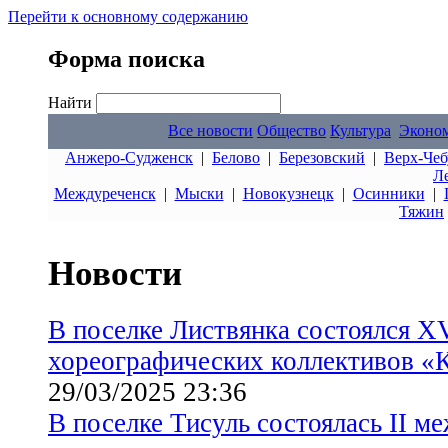
Перейти к основному содержанию
Форма поиска
Найти
Все новости
Общество
Культура
Эконо
Анжеро-Судженск
|
Белово
|
Березовский
|
Верх-Чеб
Л
Междуреченск
|
Мыски
|
Новокузнецк
|
Осинники
|
Тяжин
Новости
В поселке Листвянка состоялся Х
хореографических коллективов «
29/03/2025 23:36
В поселке Тисуль состоялась II 