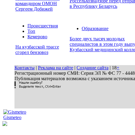
Россельхознадзоре перед отпра
командиром ОМОН
в Республику Беларусь
Сергеем Добижей
Происшествия
Образование
Топ
Кемерово
Более двух тысяч молодых
специалистов в этом году вып
На кузбасской трассе
Кузбасский медицинский колл
сгорел бензовоз
Контакты
|
Реклама на сайте
|
Создание сайта
| 18
+
Регистрационный номер СМИ: Серия ЭЛ № ФС 77 - 44486 
Публикация материалов возможна с указанием источник
Gismeteo