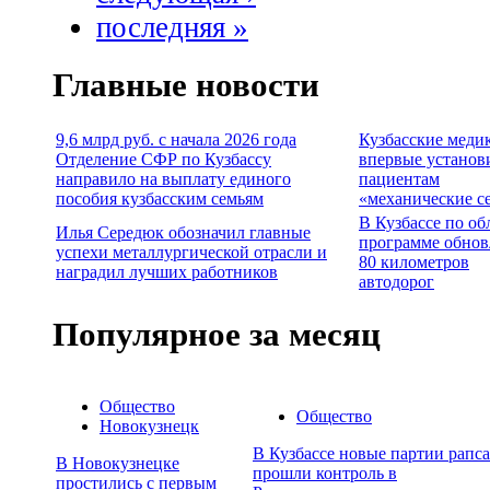
последняя »
Главные новости
9,6 млрд руб. с начала 2026 года
Кузбасские меди
Отделение СФР по Кузбассу
впервые установ
направило на выплату единого
пациентам
пособия кузбасским семьям
«механические с
В Кузбассе по об
Илья Середюк обозначил главные
программе обно
успехи металлургической отрасли и
80 километров
наградил лучших работников
автодорог
Популярное за месяц
Общество
Общество
Новокузнецк
В Кузбассе новые партии рапса
В Новокузнецке
прошли контроль в
простились с первым