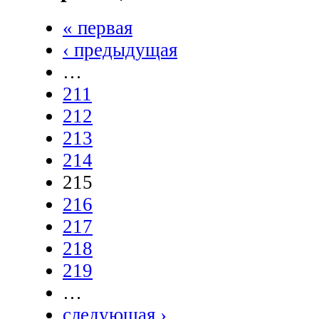
« первая
‹ предыдущая
…
211
212
213
214
215
216
217
218
219
…
следующая ›