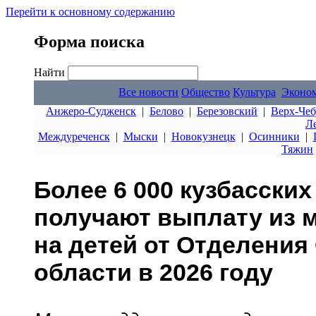
Перейти к основному содержанию
Форма поиска
Найти
Все новости
Общество
Культура
Эконо
Анжеро-Судженск
|
Белово
|
Березовский
|
Верх-Чеб
Л
Междуреченск
|
Мыски
|
Новокузнецк
|
Осинники
|
Тяжин
Более 6 000 кузбасски
получают выплату из м
на детей от Отделения
области в 2026 году