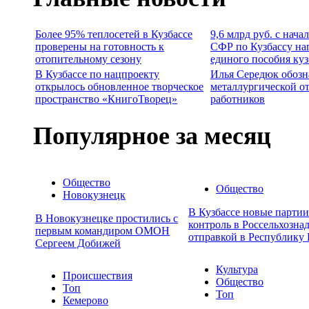
Более 95% теплосетей в Кузбассе
9,6 млрд руб. с нача
проверены на готовность к
СФР по Кузбассу на
отопительному сезону
единого пособия ку
В Кузбассе по нацпроекту
Илья Середюк обозн
открылось обновленное творческое
металлургической о
пространство «КнигоТворец»
работников
Популярное за месяц
Общество
Общество
Новокузнецк
В Кузбассе новые парти
В Новокузнецке простились с
контроль в Россельхозна
первым командиром ОМОН
отправкой в Республику 
Сергеем Добижей
Культура
Происшествия
Общество
Топ
Топ
Кемерово