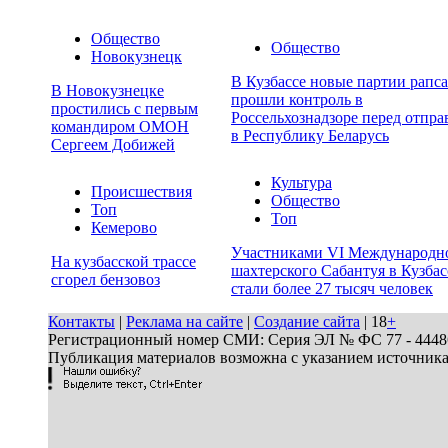
Общество
Общество
Новокузнецк
В Кузбассе новые партии рапса
В Новокузнецке
прошли контроль в
простились с первым
Россельхознадзоре перед отпра
командиром ОМОН
в Республику Беларусь
Сергеем Добижей
Культура
Происшествия
Общество
Топ
Топ
Кемерово
Участниками VI Международн
На кузбасской трассе
шахтерского Сабантуя в Кузбас
сгорел бензовоз
стали более 27 тысяч человек
Контакты
|
Реклама на сайте
|
Создание сайта
| 18
+
Регистрационный номер СМИ: Серия ЭЛ № ФС 77 - 44486 
Публикация материалов возможна с указанием источник