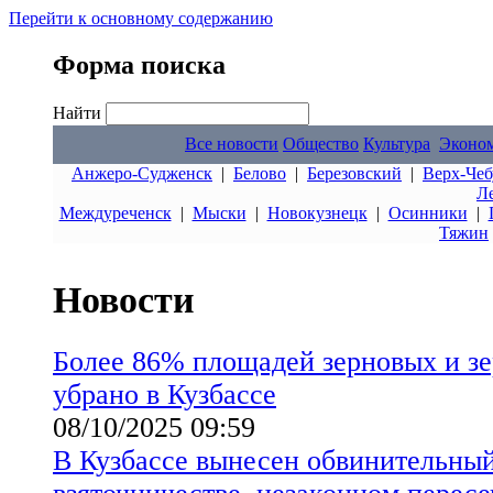
Перейти к основному содержанию
Форма поиска
Найти
Все новости
Общество
Культура
Эконо
Анжеро-Судженск
|
Белово
|
Березовский
|
Верх-Чеб
Л
Междуреченск
|
Мыски
|
Новокузнецк
|
Осинники
|
Тяжин
Новости
Более 86% площадей зерновых и з
убрано в Кузбассе
08/10/2025 09:59
В Кузбассе вынесен обвинительный