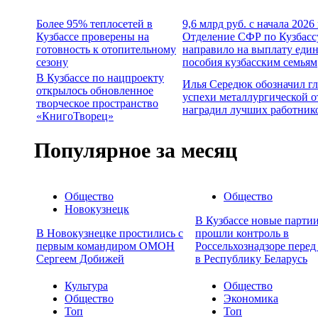
Более 95% теплосетей в
9,6 млрд руб. с начала 2026
Кузбассе проверены на
Отделение СФР по Кузбасс
готовность к отопительному
направило на выплату еди
сезону
пособия кузбасским семьям
В Кузбассе по нацпроекту
Илья Середюк обозначил г
открылось обновленное
успехи металлургической о
творческое пространство
наградил лучших работник
«КнигоТворец»
Популярное за месяц
Общество
Общество
Новокузнецк
В Кузбассе новые партии
В Новокузнецке простились с
прошли контроль в
первым командиром ОМОН
Россельхознадзоре перед
Сергеем Добижей
в Республику Беларусь
Культура
Общество
Общество
Экономика
Топ
Топ