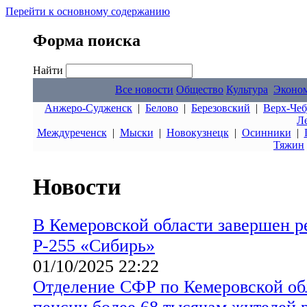
Перейти к основному содержанию
Форма поиска
Найти
Все новости
Общество
Культура
Эконо
Анжеро-Судженск
|
Белово
|
Березовский
|
Верх-Чеб
Л
Междуреченск
|
Мыски
|
Новокузнецк
|
Осинники
|
Тяжин
Новости
В Кемеровской области завершен р
Р-255 «Сибирь»
01/10/2025 22:22
Отделение СФР по Кемеровской обл