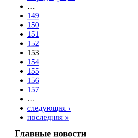
…
149
150
151
152
153
154
155
156
157
…
следующая ›
последняя »
Главные новости