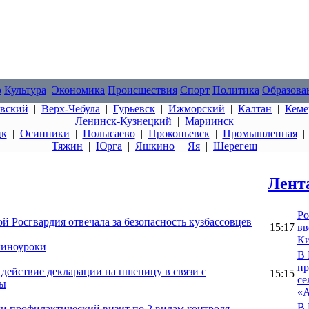
о
Культура
Экономика
Происшествия
Спорт
Политика
Образова
овский
|
Верх-Чебула
|
Гурьевск
|
Ижморский
|
Калтан
|
Кеме
Ленинск-Кузнецкий
|
Мариинск
цк
|
Осинники
|
Полысаево
|
Прокопьевск
|
Промышленная
Тяжин
|
Юрга
|
Яшкино
|
Яя
|
Шерегеш
Лент
Ро
 Росгвардия отвечала за безопасность кузбассовцев
15:17
вв
Ки
киноуроки
В 
пр
 действие декларации на пшеницу в связи с
15:15
се
ды
«А
В 
и профилактический визит по 2 видам контроля