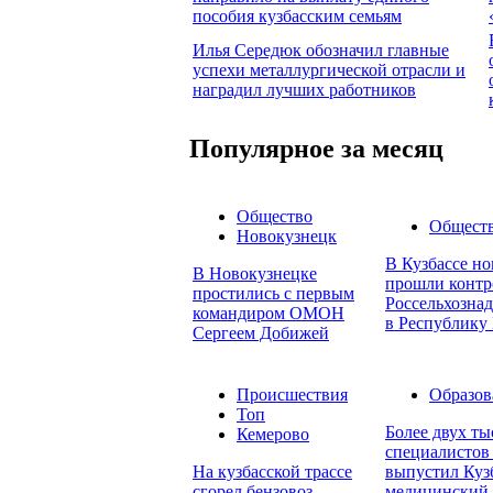
пособия кузбасским семьям
Илья Середюк обозначил главные
успехи металлургической отрасли и
наградил лучших работников
Популярное за месяц
Общество
Общест
Новокузнецк
В Кузбассе но
В Новокузнецке
прошли контр
простились с первым
Россельхознад
командиром ОМОН
в Республику 
Сергеем Добижей
Происшествия
Образов
Топ
Более двух т
Кемерово
специалистов 
На кузбасской трассе
выпустил Куз
сгорел бензовоз
медицинский 