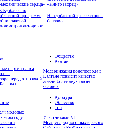
«механические сердца»
«КнигоТворец»
В Кузбассе по
областной программе
На кузбасской трассе сгорел
обновляют 80
бензовоз
километров автодорог
Общество
во
Калтан
вые партии рапса
Модернизация водопровода в
оль в
Калтане повысит качество
зоре перед отправкой
жизни более двух тысяч
Беларусь
человек
Культура
ание
Общество
Топ
ысяч молодых
в этом году
Участниками VI
басский
Международного шахтерского
колледж
Сабантуя в Кузбассе стали