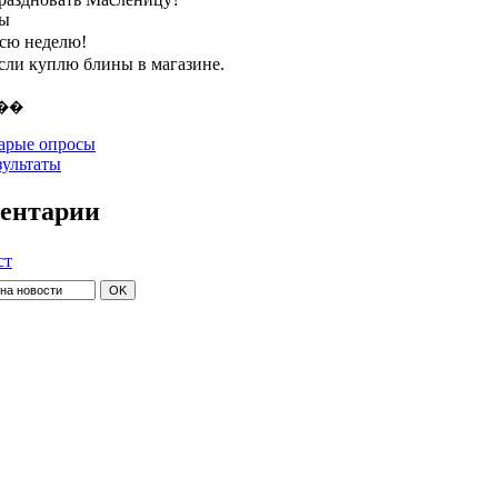
ты
всю неделю!
если куплю блины в магазине.
арые опросы
зультаты
ентарии
ст