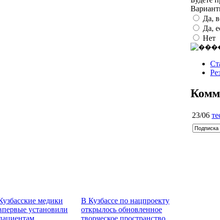
Вариан
Да, 
Да, 
Нет
Ст
Ре
Комм
23/06
те
Кузбасские медики
В Кузбассе по нацпроекту
впервые установили
открылось обновленное
пациентам
творческое пространство