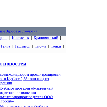
ние
Здоровье
Экология
рово
|
Киселевск
|
Крапивинский
|
|
Тайга
|
Таштагол
|
Тисуль
|
Топки
|
а новостей
ссельхознадзором проконтролирован
оз в Кузбасс 2,38 тонн ягод из
ргизии
Кузбассе проведен обязательный
офвизит в отношении
льхозтоваропроизводителя ООО
гросиб»
Мариинском округе Кузбасса