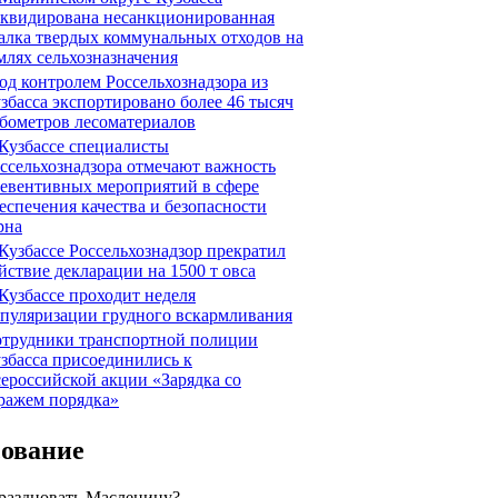
квидирована несанкционированная
алка твердых коммунальных отходов на
млях сельхозназначения
д контролем Россельхознадзора из
збасса экспортировано более 46 тысяч
бометров лесоматериалов
Кузбассе специалисты
ссельхознадзора отмечают важность
евентивных мероприятий в сфере
еспечения качества и безопасности
рна
Кузбассе Россельхознадзор прекратил
йствие декларации на 1500 т овса
Кузбассе проходит неделя
пуляризации грудного вскармливания
трудники транспортной полиции
збасса присоединились к
ероссийской акции «Зарядка со
ражем порядка»
сование
праздновать Масленицу?