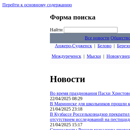
Перейти к основному содержанию
Форма поиска
Найти
Все новости
Обществ
Анжеро-Судженск
|
Белово
|
Берез
Междуреченск
|
Мыски
|
Новокузне
Новости
Во время празднования Пасхи Христовой
22/04/2025 08:29
В Мариинске для школьников прошли 
21/04/2025 23:18
В Кузбассе Россельхознадзор прекратил
отсутствием исследований на пестици
21/04/2025 15:17
Специалисты Россельхознадзора провел