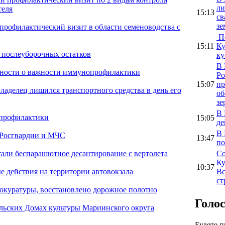
ли
теля
15:13
св
зе
 профилактический визит в области семеноводства с
По
15:11
Ку
 послеуборочных остатков
ку
В 
енности о важности иммунопрофилактики
Ро
15:07
пр
аделец лишился транспортного средства в день его
об
зе
В 
профилактики
15:05
де
В 
 Росгвардии и МЧС
13:47
по
Со
али беспарашютное десантирование с вертолета
Ку
10:37
Вс
 действия на территории автовокзала
ст
рокуратуры, восстановлено дорожное полотно
Голо
ельских Домах культуры Мариинского округа
Будете 