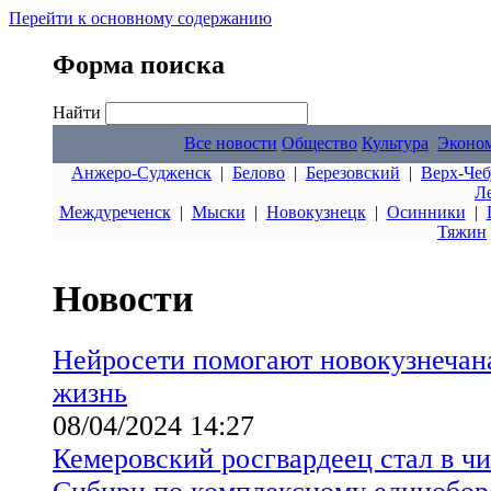
Перейти к основному содержанию
Форма поиска
Найти
Все новости
Общество
Культура
Эконо
Анжеро-Судженск
|
Белово
|
Березовский
|
Верх-Чеб
Л
Междуреченск
|
Мыски
|
Новокузнецк
|
Осинники
|
Тяжин
Новости
Нейросети помогают новокузнечан
жизнь
08/04/2024 14:27
Кемеровский росгвардеец стал в ч