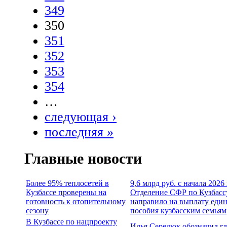
349
350
351
352
353
354
…
следующая ›
последняя »
Главные новости
Более 95% теплосетей в
9,6 млрд руб. с начала 2026
Кузбассе проверены на
Отделение СФР по Кузбасс
готовность к отопительному
направило на выплату еди
сезону
пособия кузбасским семьям
В Кузбассе по нацпроекту
Илья Середюк обозначил г