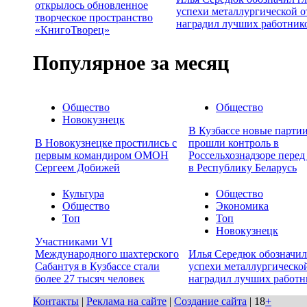
открылось обновленное
успехи металлургической о
творческое пространство
наградил лучших работник
«КнигоТворец»
Популярное за месяц
Общество
Общество
Новокузнецк
В Кузбассе новые партии
В Новокузнецке простились с
прошли контроль в
первым командиром ОМОН
Россельхознадзоре перед
Сергеем Добижей
в Республику Беларусь
Культура
Общество
Общество
Экономика
Топ
Топ
Новокузнецк
Участниками VI
Международного шахтерского
Илья Середюк обозначил
Сабантуя в Кузбассе стали
успехи металлургической
более 27 тысяч человек
наградил лучших работн
Контакты
|
Реклама на сайте
|
Создание сайта
| 18
+