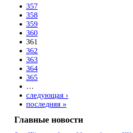
357
358
359
360
361
362
363
364
365
…
следующая ›
последняя »
Главные новости