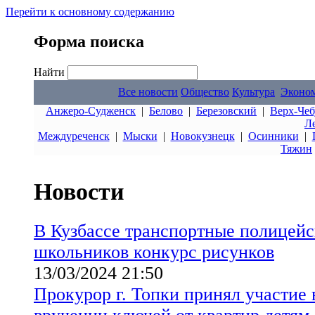
Перейти к основному содержанию
Форма поиска
Найти
Все новости
Общество
Культура
Эконо
Анжеро-Судженск
|
Белово
|
Березовский
|
Верх-Чеб
Л
Междуреченск
|
Мыски
|
Новокузнецк
|
Осинники
|
Тяжин
Новости
В Кузбассе транспортные полицейс
школьников конкурс рисунков
13/03/2024 21:50
Прокурор г. Топки принял участие