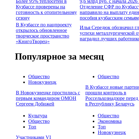
Более 95% теплосетей в
9,6 млрд руб. с начала 2026
Кузбассе проверены на
Отделение СФР по Кузбасс
готовность к отопительному
направило на выплату еди
сезону
пособия кузбасским семьям
В Кузбассе по нацпроекту
Илья Середюк обозначил г
открылось обновленное
успехи металлургической о
творческое пространство
наградил лучших работник
«КнигоТворец»
Популярное за месяц
Общество
Общество
Новокузнецк
В Кузбассе новые партии
В Новокузнецке простились с
прошли контроль в
первым командиром ОМОН
Россельхознадзоре перед
Сергеем Добижей
в Республику Беларусь
Культура
Общество
Общество
Экономика
Топ
Топ
Новокузнецк
Участниками VI