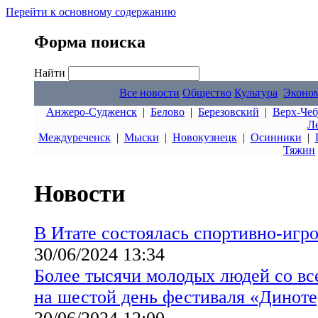
Перейти к основному содержанию
Форма поиска
Найти
Все новости
Общество
Культура
Эконо
Анжеро-Судженск
|
Белово
|
Березовский
|
Верх-Чеб
Л
Междуреченск
|
Мыски
|
Новокузнецк
|
Осинники
|
Тяжин
Новости
В Итате состоялась спортивно-игр
30/06/2024 13:34
Более тысячи молодых людей со вс
на шестой день фестиваля «Диноте