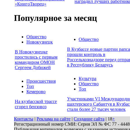
наградил лучших работник
«КнигоТворец»
Популярное за месяц
Общество
Общество
Новокузнецк
В Кузбассе новые партии рапса
В Новокузнецке
прошли контроль в
простились с первым
Россельхознадзоре перед отпра
командиром ОМОН
в Республику Беларусь
Сергеем Добижей
Культура
Происшествия
Общество
Топ
Топ
Кемерово
Участниками VI Международн
На кузбасской трассе
шахтерского Сабантуя в Кузбас
сгорел бензовоз
стали более 27 тысяч человек
Контакты
|
Реклама на сайте
|
Создание сайта
| 18
+
Регистрационный номер СМИ: Серия ЭЛ № ФС 77 - 44486 
Публикация материалов возможна с указанием источник