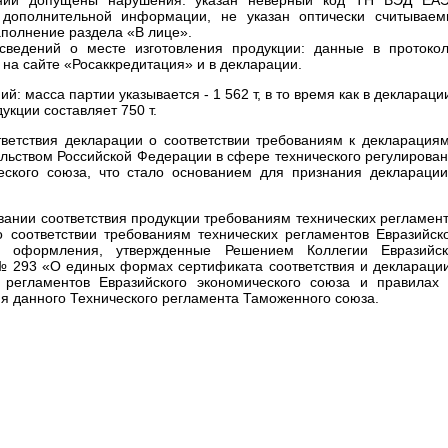
 дополнительной информации, не указан оптически считывае
аполнение раздела «В лице».
 сведений о месте изготовления продукции: данные в протоко
на сайте «Росаккредитация» и в декларации.
й: масса партии указывается - 1 562 т, в то время как в деклараци
укции составляет 750 т.
тветствия декларации о соответствии требованиям к декларация
ельством Российской Федерации в сфере технического регулирова
еского союза, что стало основанием для признания деклараци
ании соответствия продукции требованиям технических регламен
соответствии требованиям технических регламентов Евразийск
е оформления, утвержденные Решением Коллегии Евразийск
 № 293 «О единых формах сертификата соответствия и деклараци
х регламентов Евразийского экономического союза и правилах
ия данного Технического регламента Таможенного союза.