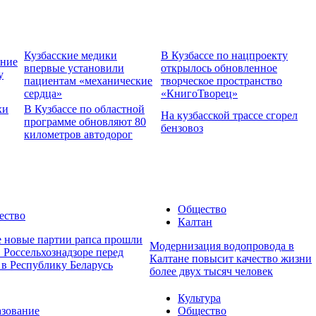
Кузбасские медики
В Кузбассе по нацпроекту
ение
впервые установили
открылось обновленное
у
пациентам «механические
творческое пространство
сердца»
«КнигоТворец»
хи
В Кузбассе по областной
На кузбасской трассе сгорел
программе обновляют 80
бензовоз
километров автодорог
Общество
ество
Калтан
е новые партии рапса прошли
Модернизация водопровода в
 Россельхознадзоре перед
Калтане повысит качество жизни
 в Республику Беларусь
более двух тысяч человек
Культура
зование
Общество