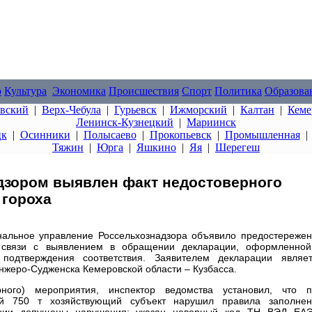
о
Культура
Экономика
Происшествия
Спорт
Политика
Образова
овский
|
Верх-Чебула
|
Гурьевск
|
Ижморский
|
Калтан
|
Кеме
Ленинск-Кузнецкий
|
Мариинск
цк
|
Осинники
|
Полысаево
|
Прокопьевск
|
Промышленная
Тяжин
|
Юрга
|
Яшкино
|
Яя
|
Шерегеш
дзором выявлен факт недостоверного
 гороха
нальное управление Россельхознадзора объявило предостереже
 связи с выявлением в обращении декларации, оформленной
подтверждения соответствия. Заявителем декларации являет
нжеро-Судженска Кемеровской области – Кузбасса.
рного) мероприятия, инспектор ведомства установил, что п
ой 750 т хозяйствующий субъект нарушил правила заполнен
нии допущены нарушения: указан неверный код ТН ВЭД ЕАЭ