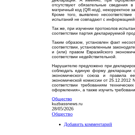
отсутствуют обязательные сведения в
матричный код (QR-код), некорректное з
Кроме того, выявлено несоответствие
испытаний не совпадают с информацией 
Так же, при изучении протоколов испытани
соответствии партия декларируемой прод
Таким образом, установлен факт несоо
соответствии, установленным законодат
и (или) правом Евразийского экономич
соответствии недействительной.
Нарушителю предложено при деклариров
соблюдать единую форму декларации о 
экономического союза и правила е
экономической комиссии от 25.12.2012
соответствии требованиям технически
оформления», а также изучить требован
Общество
kuzbassnews.ru
28/05/2026
Общество
Добавить комментарий