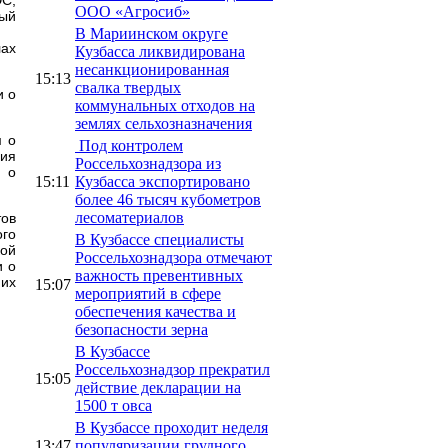
ООО «Агросиб»
мый
В Мариинском округе
лах
Кузбасса ликвидирована
несанкционированная
15:13
свалка твердых
и о
коммунальных отходов на
землях сельхозназначения
м о
Под контролем
ния
Россельхознадзора из
и о
15:11
Кузбасса экспортировано
более 46 тысяч кубометров
лесоматериалов
тов
ого
В Кузбассе специалисты
ой
Россельхознадзора отмечают
и о
важность превентивных
 их
15:07
мероприятий в сфере
обеспечения качества и
безопасности зерна
В Кузбассе
Россельхознадзор прекратил
15:05
действие декларации на
1500 т овса
В Кузбассе проходит неделя
13:47
популяризации грудного