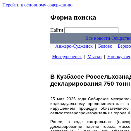
Перейти к основному содержанию
Форма поиска
Найти
Все новости
Обществ
Анжеро-Судженск
|
Белово
|
Берез
Междуреченск
|
Мыски
|
Новокузне
В Кузбассе Россельхозна
декларирования 750 тонн
25 мая 2026 года Сибирское межрегио
индивидуальному предпринимателю в
нарушением процедур обязательного 
сельхозтоваропроизводитель из города А
Ранее, в ходе контрольного (надзо
декларировании партии гороха масс
декларации. А именно, при оформле