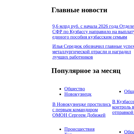
Главные новости
9,6 млрд руб. с начала 2026 года Отдел
СФР по Кузбассу направило на выплат
единого пособия кузбасским семьям
Илья Середюк обозначил главные успе
металлургической отрасли и наградил
лучших работников
Популярное за месяц
Общество
Общ
Новокузнецк
В Кузбасс
В Новокузнецке простились
контроль в
с первым командиром
отправкой
ОМОН Сергеем Добижей
Происшествия
Обра