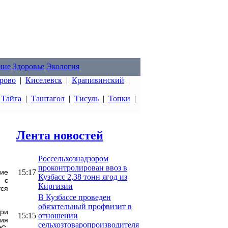
ние
Здоровье
Экология
рово
|
Киселевск
|
Крапивинский
|
|
Тайга
|
Таштагол
|
Тисуль
|
Топки
|
Лента новостей
Россельхознадзором
проконтролирован ввоз в
15:17
ние
Кузбасс 2,38 тонн ягод из
 с
Киргизии
ся
В Кузбассе проведен
обязательный профвизит в
ри
15:15
отношении
ия
сельхозтоваропроизводителя
С,