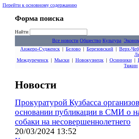
Перейти к основному содержанию
Форма поиска
Найти
Все новости
Общество
Культура
Эконо
Анжеро-Судженск
|
Белово
|
Березовский
|
Верх-Чеб
Л
Междуреченск
|
Мыски
|
Новокузнецк
|
Осинники
|
Тяжин
Новости
Прокуратурой Кузбасса организов
основании публикации в СМИ о н
собаки на несовершеннолетнего
20/03/2024 13:52