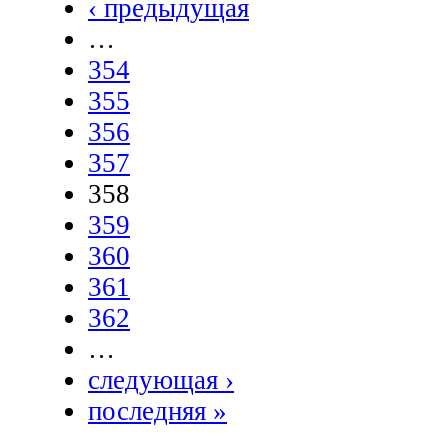
‹ предыдущая
…
354
355
356
357
358
359
360
361
362
…
следующая ›
последняя »