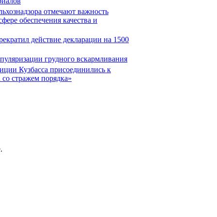
риалов
льхознадзора отмечают важность
фере обеспечения качества и
прекратил действие декларации на 1500
опуляризации грудного вскармливания
иции Кузбасса присоединились к
 со стражем порядка»
.