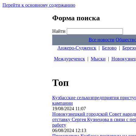
Перейти к основному содержанию
Форма поиска
Найти
Все новости
Обществ
Анжеро-Судженск
|
Белово
|
Берез
Междуреченск
|
Мыски
|
Новокузне
Топ
Кузбасские сельхозпредприятия присту
кампании
19/08/2024 11:07
Новокузнецкий городской Совет народ
отставку Сергея Кузнецова в связи с п
работу
06/08/2024 12:13
Прокуратура Кузбасса поставила на кон