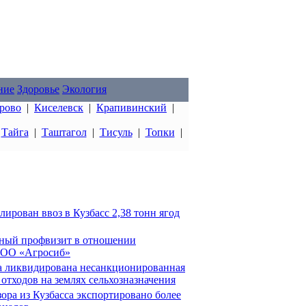
ние
Здоровье
Экология
рово
|
Киселевск
|
Крапивинский
|
|
Тайга
|
Таштагол
|
Тисуль
|
Топки
|
ирован ввоз в Кузбасс 2,38 тонн ягод
льный профвизит в отношении
ООО «Агросиб»
а ликвидирована несанкционированная
отходов на землях сельхозназначения
ора из Кузбасса экспортировано более