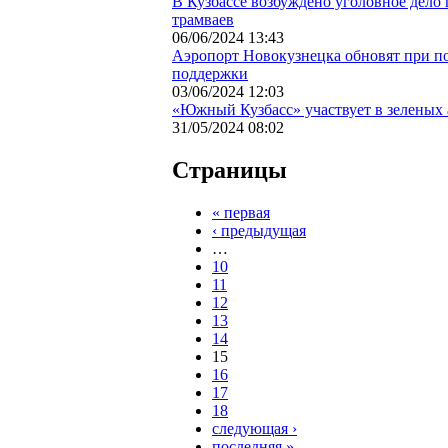
В Кузбассе возбуждено уголовное дело
трамваев
06/06/2024 13:43
Аэропорт Новокузнецка обновят при п
поддержки
03/06/2024 12:03
«Южный Кузбасс» участвует в зеленых
31/05/2024 08:02
Страницы
« первая
‹ предыдущая
…
10
11
12
13
14
15
16
17
18
следующая ›
последняя »