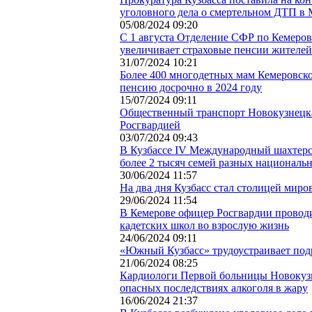
уголовного дела о смертельном ДТП в
05/08/2024 09:20
С 1 августа Отделение СФР по Кемеров
увеличивает страховые пенсии жителей
31/07/2024 10:21
Более 400 многодетных мам Кемеровск
пенсию досрочно в 2024 году
15/07/2024 09:11
Общественный транспорт Новокузнецка
Росгвардией
03/07/2024 09:43
В Кузбассе IV Международный шахтер
более 2 тысяч семей разных националь
30/06/2024 11:57
На два дня Кузбасс стал столицей миро
29/06/2024 11:54
В Кемерове офицер Росгвардии провод
кадетских школ во взрослую жизнь
24/06/2024 09:11
«Южный Кузбасс» трудоустраивает под
21/06/2024 08:25
Кардиологи Первой больницы Новокуз
опасных последствиях алкоголя в жару
16/06/2024 21:37