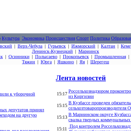
о
Культура
Экономика
Происшествия
Спорт
Политика
Образова
овский
|
Верх-Чебула
|
Гурьевск
|
Ижморский
|
Калтан
|
Кеме
Ленинск-Кузнецкий
|
Мариинск
цк
|
Осинники
|
Полысаево
|
Прокопьевск
|
Промышленная
Тяжин
|
Юрга
|
Яшкино
|
Яя
|
Шерегеш
Лента новостей
Россельхознадзором проконтрол
15:17
пили к уборочной
из Киргизии
В Кузбассе проведен обязате
15:15
сельхозтоваропроизводителя 
ных депутатов принял
В Мариинском округе Кузбасс
ереходом на другую
15:13
свалка твердых коммунальных 
Под контролем Россельхознадз
15:11
троль ход расследования