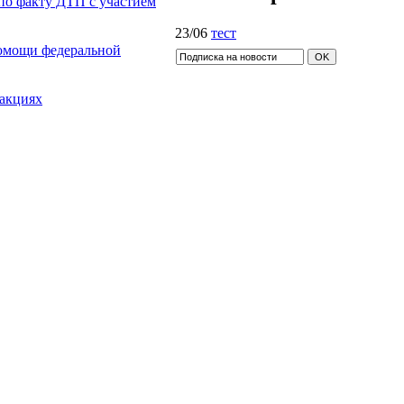
 по факту ДТП с участием
23/06
тест
омощи федеральной
 акциях