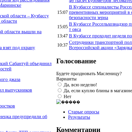
46 тысяч кубометров лесомате
 Мариинске
В Кузбассе специалисты Россе
15:07
превентивных мероприятий в с
ской области – Кузбассу
безопасности зерна
 области
В Кузбассе Россельхознадзор 
15:05
т овса
ой области вышли на
13:47
В Кузбассе проходит неделя п
Сотрудники транспортной пол
10:37
Всероссийской акции «Зарядка
 взят под охрану
Голосование
ский Сабантуй объединил
ностей
Будете праздновать Масленицу?
Варианты
вого джаза
Да, всю неделю!
ил выпускников
Да, если куплю блины в магазине
Нет
ростков
Старые опросы
нецка предупредили об
Результаты
Комментарии