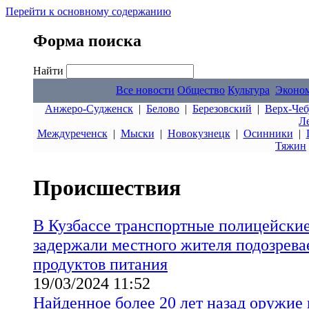
Перейти к основному содержанию
Форма поиска
Найти
Все новости
Общество
Культура
Эконо
Анжеро-Судженск
|
Белово
|
Березовский
|
Верх-Чеб
Л
Междуреченск
|
Мыски
|
Новокузнецк
|
Осинники
|
Тяжин
Происшествия
В Кузбассе транспортные полицейские
задержали местного жителя подозрева
продуктов питания
19/03/2024 11:52
Найденное более 20 лет назад оружие 