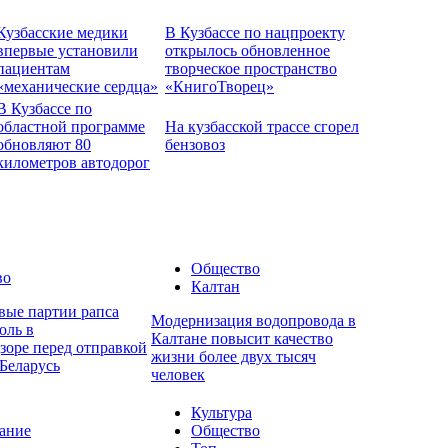
Кузбасские медики
В Кузбассе по нацпроекту
впервые установили
открылось обновленное
пациентам
творческое пространство
«механические сердца»
«КнигоТворец»
В Кузбассе по
областной программе
На кузбасской трассе сгорел
обновляют 80
бензовоз
километров автодорог
Общество
во
Калтан
вые партии рапса
Модернизация водопровода в
оль в
Калтане повысит качество
зоре перед отправкой
жизни более двух тысяч
Беларусь
человек
Культура
ание
Общество