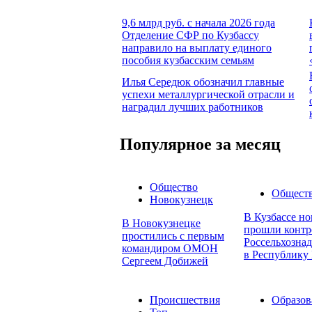
9,6 млрд руб. с начала 2026 года
Отделение СФР по Кузбассу
направило на выплату единого
пособия кузбасским семьям
Илья Середюк обозначил главные
успехи металлургической отрасли и
наградил лучших работников
Популярное за месяц
Общество
Общест
Новокузнецк
В Кузбассе но
В Новокузнецке
прошли контр
простились с первым
Россельхознад
командиром ОМОН
в Республику 
Сергеем Добижей
Происшествия
Образов