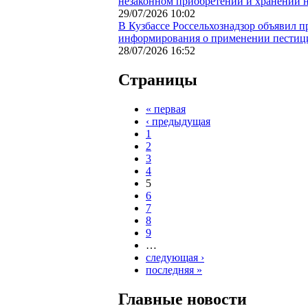
незаконном приобретении и хранении н
29/07/2026 10:02
В Кузбассе Россельхознадзор объявил 
информирования о применении пестиц
28/07/2026 16:52
Страницы
« первая
‹ предыдущая
1
2
3
4
5
6
7
8
9
…
следующая ›
последняя »
Главные новости