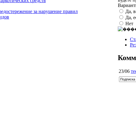
аркотических средств
Вариан
Да, 
предостережение за нарушение правил
идов
Да, 
Нет
Ст
Ре
Комм
23/06
те