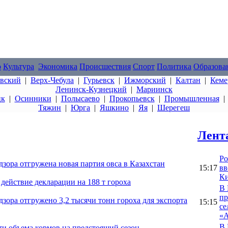
о
Культура
Экономика
Происшествия
Спорт
Политика
Образова
овский
|
Верх-Чебула
|
Гурьевск
|
Ижморский
|
Калтан
|
Кеме
Ленинск-Кузнецкий
|
Мариинск
цк
|
Осинники
|
Полысаево
|
Прокопьевск
|
Промышленная
Тяжин
|
Юрга
|
Яшкино
|
Яя
|
Шерегеш
Лент
Ро
дзора отгружена новая партия овса в Казахстан
15:17
вв
Ки
 действие декларации на 188 т гороха
В 
пр
дзора отгружено 3,2 тысячи тонн гороха для экспорта
15:15
се
«А
В 
ти объема кормов на предстоящий сезон