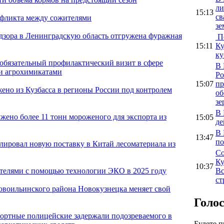
ли
15:13
св
нфликта между сожителями
зе
адзора в Ленинградскую область отгружена фуражная
По
15:11
Ку
ку
 обязательный профилактический визит в сфере
В 
 и агрохимикатами
Ро
15:07
пр
ено из Кузбасса в регионы России под контролем
об
зе
В 
жено более 11 тонн мороженого для экспорта из
15:05
де
В 
13:47
по
олировал новую поставку в Китай лесоматериала из
Со
Ку
10:37
Вс
ителями с помощью технологии ЭКО в 2025 году
ст
овоильинского района Новокузнецка меняет свой
Голо
портные полицейские задержали подозреваемого в
Будете 