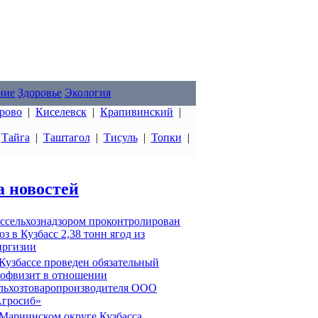
ние
Здоровье
Экология
рово
|
Киселевск
|
Крапивинский
|
|
Тайга
|
Таштагол
|
Тисуль
|
Топки
|
а новостей
ссельхознадзором проконтролирован
оз в Кузбасс 2,38 тонн ягод из
ргизии
Кузбассе проведен обязательный
офвизит в отношении
льхозтоваропроизводителя ООО
гросиб»
Мариинском округе Кузбасса