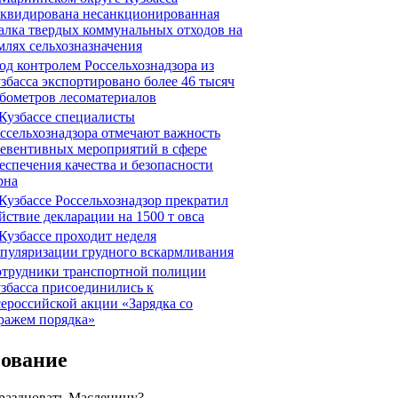
квидирована несанкционированная
алка твердых коммунальных отходов на
млях сельхозназначения
д контролем Россельхознадзора из
збасса экспортировано более 46 тысяч
бометров лесоматериалов
Кузбассе специалисты
ссельхознадзора отмечают важность
евентивных мероприятий в сфере
еспечения качества и безопасности
рна
Кузбассе Россельхознадзор прекратил
йствие декларации на 1500 т овса
Кузбассе проходит неделя
пуляризации грудного вскармливания
трудники транспортной полиции
збасса присоединились к
ероссийской акции «Зарядка со
ражем порядка»
сование
праздновать Масленицу?