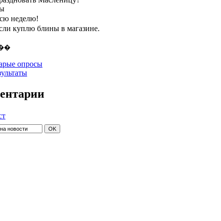
ты
всю неделю!
если куплю блины в магазине.
арые опросы
зультаты
ентарии
ст