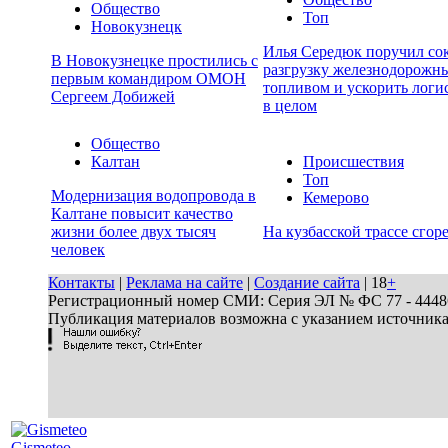
Общество
Топ
Новокузнецк
Илья Середюк поручил сок
В Новокузнецке простились с
разгрузку железнодорожны
первым командиром ОМОН
топливом и ускорить логи
Сергеем Добижей
в целом
Общество
Калтан
Происшествия
Топ
Модернизация водопровода в
Кемерово
Калтане повысит качество
жизни более двух тысяч
На кузбасской трассе сгор
человек
Контакты
|
Реклама на сайте
|
Создание сайта
| 18
+
Регистрационный номер СМИ: Серия ЭЛ № ФС 77 - 44486 
Публикация материалов возможна с указанием источник
Gismeteo