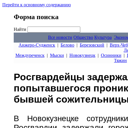
Перейти к основному содержанию
Форма поиска
Найти
Все новости
Общество
Культура
Эконо
Анжеро-Судженск
|
Белово
|
Березовский
|
Верх-Чеб
Л
Междуреченск
|
Мыски
|
Новокузнецк
|
Осинники
|
Тяжин
Росгвардейцы задержа
попытавшегося проник
бывшей сожительниц
В Новокузнецке сотрудник
Росгвардии задержали горо