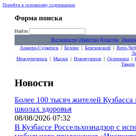
Перейти к основному содержанию
Форма поиска
Найти
Все новости
Общество
Культура
Эконо
Анжеро-Судженск
|
Белово
|
Березовский
|
Верх-Чеб
Л
Междуреченск
|
Мыски
|
Новокузнецк
|
Осинники
|
Тяжин
Новости
Более 100 тысяч жителей Кузбасса
школах здоровья
08/08/2026 07:32
В Кузбассе Россельхознадзор с ис