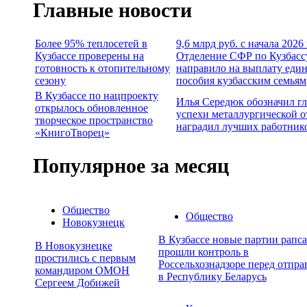
Главные новости
Более 95% теплосетей в
9,6 млрд руб. с начала 2026
Кузбассе проверены на
Отделение СФР по Кузбасс
готовность к отопительному
направило на выплату еди
сезону
пособия кузбасским семьям
В Кузбассе по нацпроекту
Илья Середюк обозначил г
открылось обновленное
успехи металлургической о
творческое пространство
наградил лучших работник
«КнигоТворец»
Популярное за месяц
Общество
Общество
Новокузнецк
В Кузбассе новые партии рапса
В Новокузнецке
прошли контроль в
простились с первым
Россельхознадзоре перед отпра
командиром ОМОН
в Республику Беларусь
Сергеем Добижей