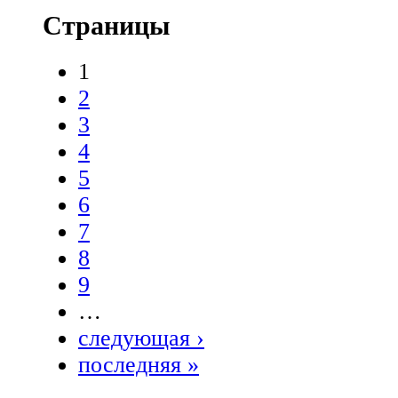
Страницы
1
2
3
4
5
6
7
8
9
…
следующая ›
последняя »