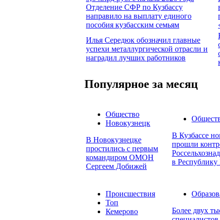
Отделение СФР по Кузбассу
направило на выплату единого
пособия кузбасским семьям
Илья Середюк обозначил главные
успехи металлургической отрасли и
наградил лучших работников
Популярное за месяц
Общество
Общест
Новокузнецк
В Кузбассе но
В Новокузнецке
прошли контр
простились с первым
Россельхознад
командиром ОМОН
в Республику 
Сергеем Добижей
Происшествия
Образов
Топ
Более двух т
Кемерово
специалистов 