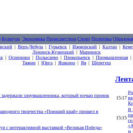
о
Культура
Экономика
Происшествия
Спорт
Политика
Образова
овский
|
Верх-Чебула
|
Гурьевск
|
Ижморский
|
Калтан
|
Кеме
Ленинск-Кузнецкий
|
Мариинск
цк
|
Осинники
|
Полысаево
|
Прокопьевск
|
Промышленная
Тяжин
|
Юрга
|
Яшкино
|
Яя
|
Шерегеш
Лент
Ро
 задержали злоумышленника, который ночью проник
15:17
вв
Ки
В 
народного творчества «Поющий край» прошел в
пр
15:15
се
«А
ур с интерактивной выставкой «Великая Победа»
В 