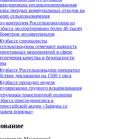
квидирована несанкционированная
алка твердых коммунальных отходов на
млях сельхозназначения
д контролем Россельхознадзора из
збасса экспортировано более 46 тысяч
бометров лесоматериалов
Кузбассе специалисты
ссельхознадзора отмечают важность
евентивных мероприятий в сфере
еспечения качества и безопасности
рна
Кузбассе Россельхознадзор прекратил
йствие декларации на 1500 т овса
Кузбассе проходит неделя
пуляризации грудного вскармливания
трудники транспортной полиции
збасса присоединились к
ероссийской акции «Зарядка со
ражем порядка»
сование
праздновать Масленицу?