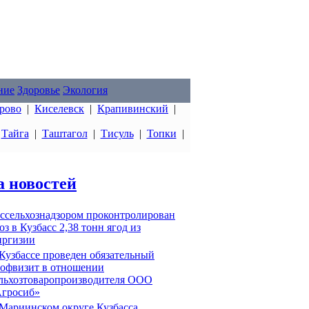
ние
Здоровье
Экология
рово
|
Киселевск
|
Крапивинский
|
|
Тайга
|
Таштагол
|
Тисуль
|
Топки
|
а новостей
ссельхознадзором проконтролирован
оз в Кузбасс 2,38 тонн ягод из
ргизии
Кузбассе проведен обязательный
офвизит в отношении
льхозтоваропроизводителя ООО
гросиб»
Мариинском округе Кузбасса