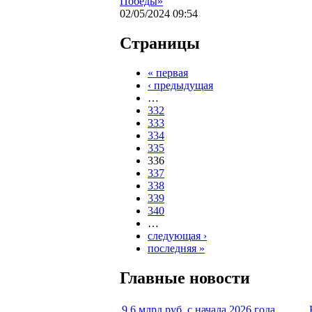
Победы»
02/05/2024 09:54
Страницы
« первая
‹ предыдущая
…
332
333
334
335
336
337
338
339
340
…
следующая ›
последняя »
Главные новости
9,6 млрд руб. с начала 2026 года