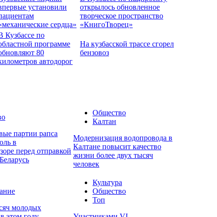
впервые установили
открылось обновленное
пациентам
творческое пространство
«механические сердца»
«КнигоТворец»
В Кузбассе по
областной программе
На кузбасской трассе сгорел
обновляют 80
бензовоз
километров автодорог
Общество
во
Калтан
вые партии рапса
Модернизация водопровода в
оль в
Калтане повысит качество
зоре перед отправкой
жизни более двух тысяч
Беларусь
человек
Культура
ание
Общество
Топ
ысяч молодых
в этом году
Участниками VI