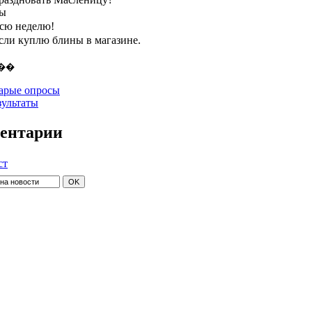
ты
всю неделю!
если куплю блины в магазине.
арые опросы
зультаты
ентарии
ст