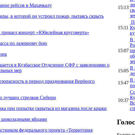
ли
ание рейсов в Махачкалу
15:13
св
зе
иры, в которой он устроил пожар, пытаясь скрыть
По
15:11
Ку
 прошел концерт «Юбилейная круговерть»
ку
В 
асса по лазерному бою
Ро
15:07
пр
ник
об
зе
щается в Кузбасское Отделение СФР с заявлениями о
В 
ельных мер
15:05
де
В 
езопасность в период празднования Вербного
13:47
по
Со
Ку
ло лучших стрелков Сибири
10:37
Вс
ст
ка при попытке скрыться из магазина после кражи
с шоколадными яйцами
Голо
астником федерального проекта «Территория
Будете 