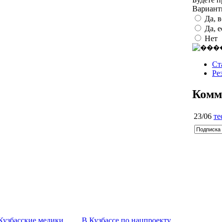
Вариан
Да, 
Да, 
Нет
Ст
Ре
Комм
23/06
те
Кузбасские медики
В Кузбассе по нацпроекту