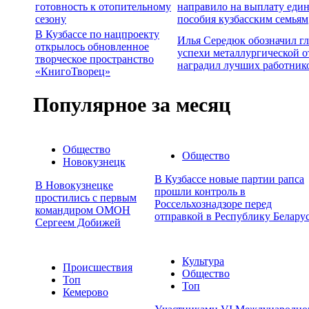
готовность к отопительному
направило на выплату еди
сезону
пособия кузбасским семьям
В Кузбассе по нацпроекту
Илья Середюк обозначил г
открылось обновленное
успехи металлургической о
творческое пространство
наградил лучших работник
«КнигоТворец»
Популярное за месяц
Общество
Общество
Новокузнецк
В Кузбассе новые партии рапса
В Новокузнецке
прошли контроль в
простились с первым
Россельхознадзоре перед
командиром ОМОН
отправкой в Республику Белару
Сергеем Добижей
Культура
Происшествия
Общество
Топ
Топ
Кемерово