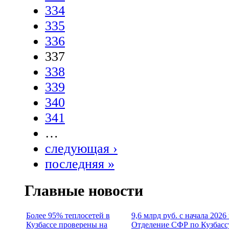
334
335
336
337
338
339
340
341
…
следующая ›
последняя »
Главные новости
Более 95% теплосетей в
9,6 млрд руб. с начала 2026
Кузбассе проверены на
Отделение СФР по Кузбасс