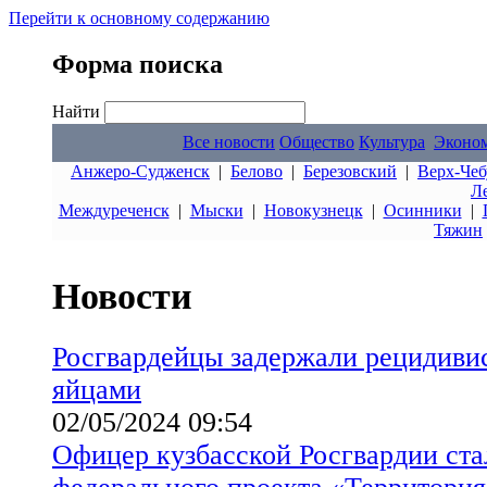
Перейти к основному содержанию
Форма поиска
Найти
Все новости
Общество
Культура
Эконо
Анжеро-Судженск
|
Белово
|
Березовский
|
Верх-Чеб
Л
Междуреченск
|
Мыски
|
Новокузнецк
|
Осинники
|
Тяжин
Новости
Росгвардейцы задержали рецидиви
яйцами
02/05/2024 09:54
Офицер кузбасской Росгвардии ста