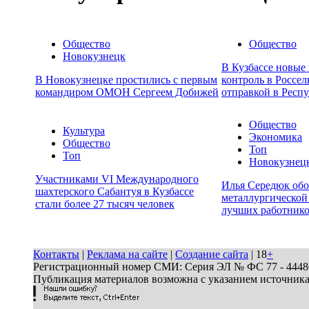
Общество
Общество
Новокузнецк
В Кузбассе новые
В Новокузнецке простились с первым
контроль в Россел
командиром ОМОН Сергеем Добижей
отправкой в Респ
Общество
Культура
Экономика
Общество
Топ
Топ
Новокузнец
Участниками VI Международного
Илья Середюк обо
шахтерского Сабантуя в Кузбассе
металлургической
стали более 27 тысяч человек
лучших работник
Контакты
|
Реклама на сайте
|
Создание сайта
| 18
+
Регистрационный номер СМИ: Серия ЭЛ № ФС 77 - 44486 
Публикация материалов возможна с указанием источник