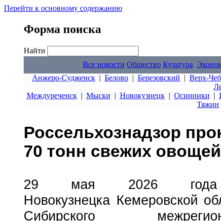
Перейти к основному содержанию
Форма поиска
Найти
Все новости
Общество
Культура
Эконо
Анжеро-Судженск
|
Белово
|
Березовский
|
Верх-Чеб
Л
Междуреченск
|
Мыски
|
Новокузнецк
|
Осинники
|
Тяжин
Россельхознадзор про
70 тонн свежих овощей
29 мая 2026 года
Новокузнецка Кемеровской об
Сибирского межрегио