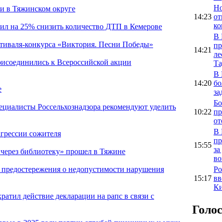
Но
ли в Тяжинском округе
14:23
от
ко
лил на 25% снизить количество ДТП в Кемерове
В 
стиваля-конкурса «Виктория. Песни Победы»
пр
14:21
ле
рисоединились к Всероссийской акции
Та
В 
14:20
бо
е
за
Бо
пециалисты Россельхознадзора рекомендуют уделить
10:22
пр
от
В 
агрессии сожителя
пр
15:55
за
через библиотеку» прошел в Тяжине
во
Ро
 предостережения о недопустимости нарушения
15:17
вв
Ки
ратил действие декларации на рапс в связи с
Голо