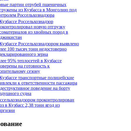
вые партии отрубей пшеничных
гружены из Кузбасса в Монголию под
нтролем Россельхознадзора
Кузбассе Россельхознадзор
оконтролировал новую отгрузку
соматериалов из хвойных пород в
джикистан
Кузбассе Россельхознадзором выявлено
лее 100 тысяч тонн недостоверно
декларированного зерна
лее 95% теплосетей в Кузбассе
оверены на готовность к
опительному сезону
Кузбассе транспортные полицейские
ивлекли к ответственности пассажира
 деструктивное поведение на борту
здушного судна
ссельхознадзором проконтролирован
оз в Кузбасс 2,38 тонн ягод из
ргизии
сование