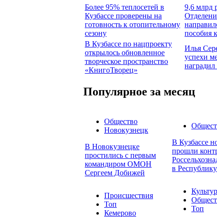
Более 95% теплосетей в
9,6 млрд 
Кузбассе проверены на
Отделени
готовность к отопительному
направил
сезону
пособия 
В Кузбассе по нацпроекту
Илья Сер
открылось обновленное
успехи м
творческое пространство
наградил
«КнигоТворец»
Популярное за месяц
Общество
Общест
Новокузнецк
В Кузбассе н
В Новокузнецке
прошли конт
простились с первым
Россельхозна
командиром ОМОН
в Республику
Сергеем Добижей
Культу
Происшествия
Общест
Топ
Топ
Кемерово