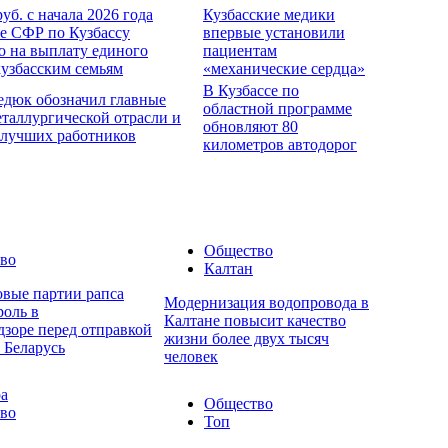
руб. с начала 2026 года
Кузбасские медики
е СФР по Кузбассу
впервые установили
о на выплату единого
пациентам
кузбасским семьям
«механические сердца»
В Кузбассе по
едюк обозначил главные
областной программе
еталлургической отрасли и
обновляют 80
 лучших работников
километров автодорог
Общество
во
Калтан
овые партии рапса
Модернизация водопровода в
роль в
Калтане повысит качество
дзоре перед отправкой
жизни более двух тысяч
 Беларусь
человек
ра
Общество
во
Топ