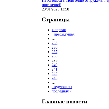
Из Кузбасса в Монголию отгружены пе
пшеничной
23/01/2025 13:58
Страницы
« первая
‹ предыдущая
…
235
236
237
238
239
240
241
242
243
…
следующая ›
последняя »
Главные новости