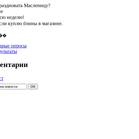
праздновать Масленицу?
ты
всю неделю!
если куплю блины в магазине.
арые опросы
зультаты
ентарии
ст