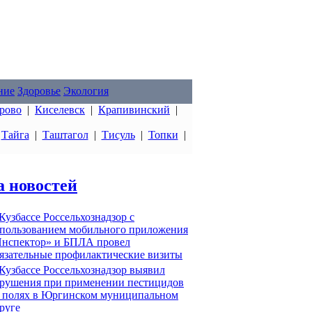
ние
Здоровье
Экология
рово
|
Киселевск
|
Крапивинский
|
|
Тайга
|
Таштагол
|
Тисуль
|
Топки
|
а новостей
Кузбассе Россельхознадзор с
пользованием мобильного приложения
нспектор» и БПЛА провел
язательные профилактические визиты
Кузбассе Россельхознадзор выявил
рушения при применении пестицидов
 полях в Юргинском муниципальном
руге