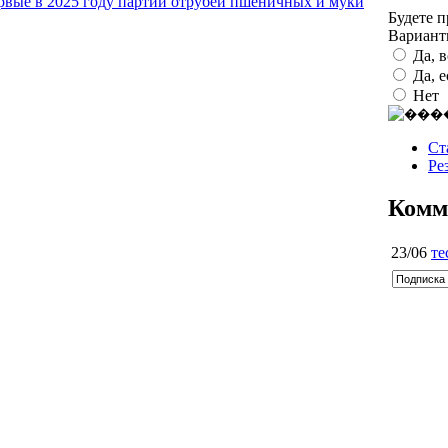
рвые в 2025 году партии отрубей пшеничных и муки
Будете 
Вариан
Да, 
Да, 
Нет
Ст
Ре
Комм
23/06
те