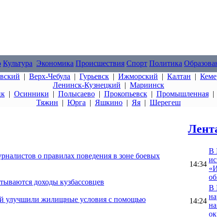
о
Культура
Экономика
Происшествия
Спорт
Политика
Образова
овский
|
Верх-Чебула
|
Гурьевск
|
Ижморский
|
Калтан
|
Кеме
Ленинск-Кузнецкий
|
Мариинск
цк
|
Осинники
|
Полысаево
|
Прокопьевск
|
Промышленная
Тяжин
|
Юрга
|
Яшкино
|
Яя
|
Шерегеш
Лент
В 
урналистов о правилах поведения в зоне боевых
ис
14:34
«И
об
итываются доходы кузбассовцев
В 
на
емей улучшили жилищные условия с помощью
14:24
на
ок