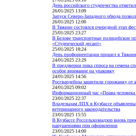
День российского студенчества отмети
26/01/2025 13:09
Запуск Северо-Западного обхода позво
26/01/2025 12:00
В Тяжине состоялся очередной этап фе
25/01/2025 23:27
В Белове транспортные полицейские п
«Студенческий десант»
25/01/2025 18:24
День профориентации прошел в Тяжин
24/01/2025 23:29
В преддверии пика спроса на семена с
особое внимание на упаковку
24/01/2025 14:56
Росгвардейцы защитили горожанку от 
24/01/2025 09:02
Информационный час «Права человека 
23/01/2025 22:37
Владельцам ЛПХ в Кузбассе объявлены
ветеринарного законодательства
23/01/2025 15:55
В Кузбассе Россельхознадзор вновь прек
нарушениями при оформлении
23/01/2025 14:00