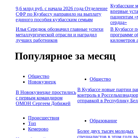
Кузбасские 
9,6 млрд руб. с начала 2026 года Отделение
впервые уст
СФР по Кузбассу направило на выплату
пациентам «
единого пособия кузбасским семьям
сердца»
Илья Середюк обозначил главные успехи
В Кузбассе п
металлургической отрасли и наградил
программе о
лучших работников
километров 
Популярное за месяц
Общество
Общество
Новокузнецк
В Кузбассе новые партии р
В Новокузнецке простились
контроль в Россельхознадзор
с первым командиром
отправкой в Республику Бел
ОМОН Сергеем Добижей
Происшествия
Образование
Топ
Кемерово
Более двух тысяч молодых
специалистов в этом году в