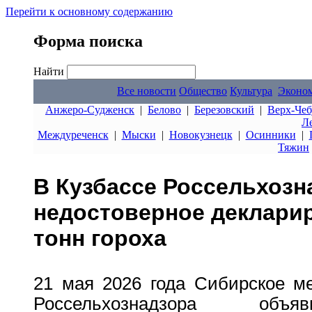
Перейти к основному содержанию
Форма поиска
Найти
Все новости
Общество
Культура
Эконо
Анжеро-Судженск
|
Белово
|
Березовский
|
Верх-Чеб
Л
Междуреченск
|
Мыски
|
Новокузнецк
|
Осинники
|
Тяжин
В Кузбассе Россельхоз
недостоверное декларир
тонн гороха
21 мая 2026 года Сибирское м
Россельхознадзора объя