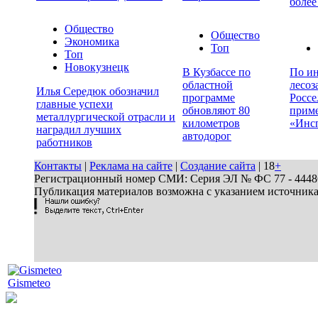
более
Общество
Общество
Экономика
Топ
Топ
Новокузнецк
В Кузбассе по
По ин
областной
лесоз
Илья Середюк обозначил
программе
Россе
главные успехи
обновляют 80
прим
металлургической отрасли и
километров
«Инс
наградил лучших
автодорог
работников
Контакты
|
Реклама на сайте
|
Создание сайта
| 18
+
Регистрационный номер СМИ: Серия ЭЛ № ФС 77 - 44486 
Публикация материалов возможна с указанием источник
Gismeteo