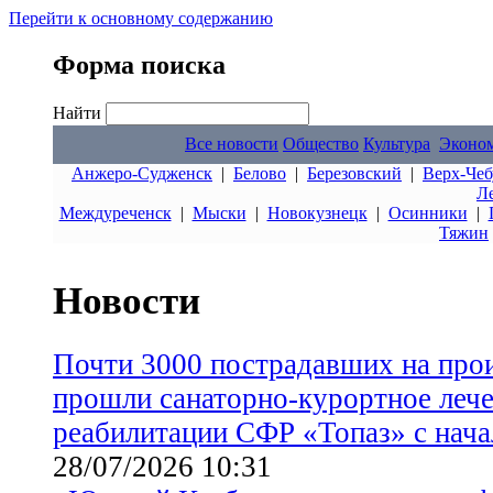
Перейти к основному содержанию
Форма поиска
Найти
Все новости
Общество
Культура
Эконо
Анжеро-Судженск
|
Белово
|
Березовский
|
Верх-Чеб
Л
Междуреченск
|
Мыски
|
Новокузнецк
|
Осинники
|
Тяжин
Новости
Почти 3000 пострадавших на прои
прошли санаторно-курортное лече
реабилитации СФР «Топаз» с нача
28/07/2026 10:31