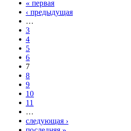
« первая
‹ предыдущая
…
3
4
5
6
7
8
9
10
11
…
следующая ›
последняя »