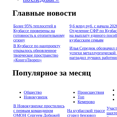
Главные новости
Более 95% теплосетей в
9,6 млрд руб. с начала 202
Кузбассе проверены на
Отделение СФР по Кузбас
готовность к отопительному
на выплату единого посо
сезону
кузбасским семьям
В Кузбассе по нацпроекту
Илья Середюк обозначил 
открылось обновленное
успехи металлургической 
творческое пространство
наградил лучших работни
«КнигоТворец»
Популярное за месяц
Общество
Происшествия
Новокузнецк
Топ
Кемерово
В Новокузнецке простились
Учас
с первым командиром
На кузбасской трассе
шахте
ОМОН Сергеем Добижей
сгорел бензовоз