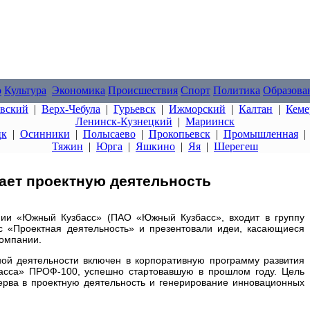
о
Культура
Экономика
Происшествия
Спорт
Политика
Образова
овский
|
Верх-Чебула
|
Гурьевск
|
Ижморский
|
Калтан
|
Кеме
Ленинск-Кузнецкий
|
Мариинск
цк
|
Осинники
|
Полысаево
|
Прокопьевск
|
Промышленная
Тяжин
|
Юрга
|
Яшкино
|
Яя
|
Шерегеш
ает проектную деятельность
ии «Южный Кузбасс» (ПАО «Южный Кузбасс», входит в группу
с «Проектная деятельность» и презентовали идеи, касающиеся
компании.
ой деятельности включен в корпоративную программу развития
асса» ПРОФ-100, успешно стартовавшую в прошлом году. Цель
ерва в проектную деятельность и генерирование инновационных