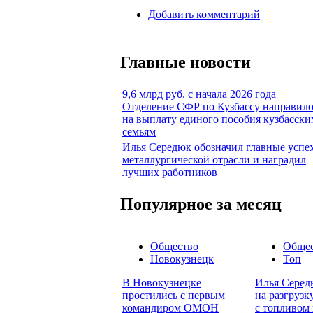
Добавить комментарий
Главные новости
9,6 млрд руб. с начала 2026 года
Отделение СФР по Кузбассу направил
на выплату единого пособия кузбасски
семьям
Илья Середюк обозначил главные успе
металлургической отрасли и наградил
лучших работников
Популярное за месяц
Общество
Обще
Новокузнецк
Топ
В Новокузнецке
Илья Серед
простились с первым
на разгруз
командиром ОМОН
с топливом 