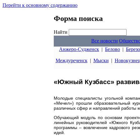
Перейти к основному содержанию
Форма поиска
Найти
Все новости
Обществ
Анжеро-Судженск
|
Белово
|
Берез
Междуреченск
|
Мыски
|
Новокузне
«Южный Кузбасс» развив
Молодые специалисты угольной компан
«Мечел») прошли образовательный кур
различных сфер и направлений работы 
Обучающий модуль по основам проектн
линейных руководителей «Южного Кузб
программы – вовлечение кадрового рез
идей.