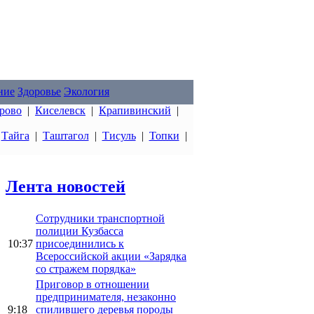
ние
Здоровье
Экология
рово
|
Киселевск
|
Крапивинский
|
|
Тайга
|
Таштагол
|
Тисуль
|
Топки
|
Лента новостей
Сотрудники транспортной
полиции Кузбасса
10:37
присоединились к
Всероссийской акции «Зарядка
со стражем порядка»
Приговор в отношении
предпринимателя, незаконно
9:18
спилившего деревья породы