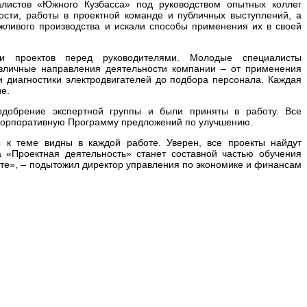
листов «Южного Кузбасса» под руководством опытных коллег
ости, работы в проектной команде и публичных выступлений, а
жливого производства и искали способы применения их в своей
ми проектов перед руководителями. Молодые специалисты
зличные направления деятельности компании – от применения
 диагностики электродвигателей до подбора персонала. Каждая
е.
одобрение экспертной группы и были приняты в работу. Все
 корпоративную Программу предложений по улучшению.
с к теме видны в каждой работе. Уверен, все проекты найдут
 «Проектная деятельность» станет составной частью обучения
е», – подытожил директор управления по экономике и финансам