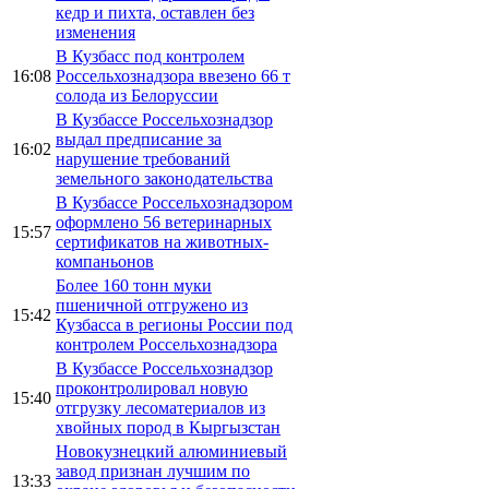
кедр и пихта, оставлен без
изменения
В Кузбасс под контролем
16:08
Россельхознадзора ввезено 66 т
солода из Белоруссии
В Кузбассе Россельхознадзор
выдал предписание за
16:02
нарушение требований
земельного законодательства
В Кузбассе Россельхознадзором
оформлено 56 ветеринарных
15:57
сертификатов на животных-
компаньонов
Более 160 тонн муки
пшеничной отгружено из
15:42
Кузбасса в регионы России под
контролем Россельхознадзора
В Кузбассе Россельхознадзор
проконтролировал новую
15:40
отгрузку лесоматериалов из
хвойных пород в Кыргызстан
Новокузнецкий алюминиевый
завод признан лучшим по
13:33