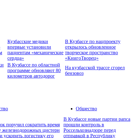
Кузбасские медики
В Кузбассе по нацпроекту
о
впервые установили
открылось обновленное
м
пациентам «механические
творческое пространство
сердца»
«КнигоТворец»
хи
В Кузбассе по областной
На кузбасской трассе сгорел
программе обновляют 80
бензовоз
километров автодорог
ство
Общество
В Кузбассе новые партии рапса
юк поручил сократить время
прошли контроль в
ку железнодорожных цистерн
Россельхознадзоре перед
и ускорить логистику его
отправкой в Республику