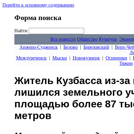
Перейти к основному содержанию
Форма поиска
Найти
Все новости
Общество
Культура
Эконо
Анжеро-Судженск
|
Белово
|
Березовский
|
Верх-Чеб
Л
Междуреченск
|
Мыски
|
Новокузнецк
|
Осинники
|
Тяжин
Житель Кузбасса из-за
лишился земельного у
площадью более 87 ты
метров