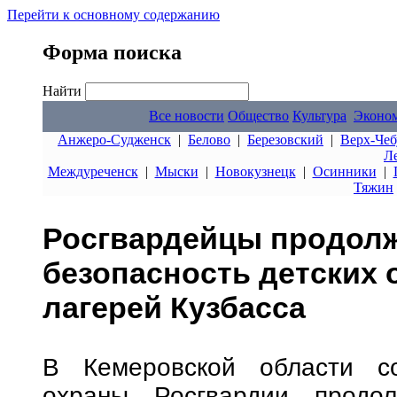
Перейти к основному содержанию
Форма поиска
Найти
Все новости
Общество
Культура
Эконо
Анжеро-Судженск
|
Белово
|
Березовский
|
Верх-Чеб
Л
Междуреченск
|
Мыски
|
Новокузнецк
|
Осинники
|
Тяжин
Росгвардейцы продол
безопасность детских
лагерей Кузбасса
В Кемеровской области со
охраны Росгвардии продол