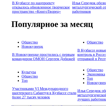
В Кузбассе по нацпроекту
Илья Середюк обозн
открылось обновленное творческое
металлургической о
пространство «КнигоТворец»
работников
Популярное за месяц
Общество
Общество
Новокузнецк
В Кузбассе новы
В Новокузнецке простились с первым
контроль в Россе
командиром ОМОН Сергеем Добижей
отправкой в Респ
Общество
Культура
Экономика
Общество
Топ
Топ
Новокузне
Участниками VI Международного
Илья Середюк об
шахтерского Сабантуя в Кузбассе стали
металлургической
более 27 тысяч человек
лучших работник