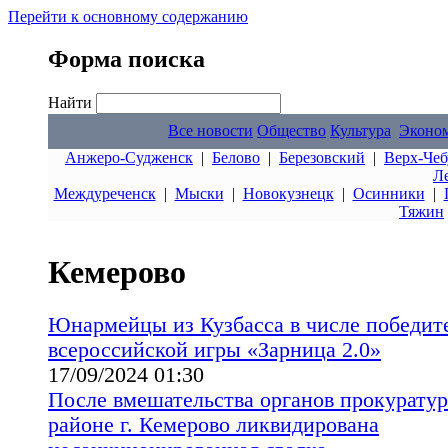
Перейти к основному содержанию
Форма поиска
Найти
Все новости
Общество
Культура
Эконо
Анжеро-Судженск
|
Белово
|
Березовский
|
Верх-Чеб
Л
Междуреченск
|
Мыски
|
Новокузнецк
|
Осинники
|
Тяжин
Кемерово
Юнармейцы из Кузбасса в числе победит
всероссийской игры «Зарница 2.0»
17/09/2024 01:30
После вмешательства органов прокурату
районе г. Кемерово ликвидирована