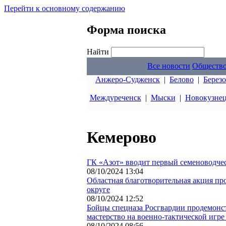
Перейти к основному содержанию
Форма поиска
Найти
Все новости
Обществ
Анжеро-Судженск
|
Белово
|
Берез
Междуреченск
|
Мыски
|
Новокузне
Кемерово
ГК «Азот» вводит первый семеноводчес
08/10/2024 13:04
Областная благотворительная акция п
округе
08/10/2024 12:52
Бойцы спецназа Росгвардии продемонс
мастерство на военно-тактической игре
08/10/2024 08:56