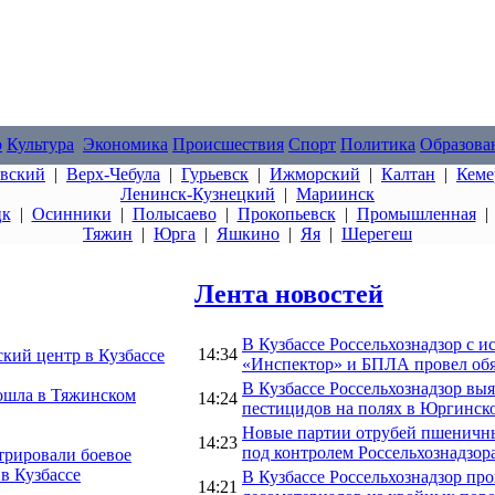
о
Культура
Экономика
Происшествия
Спорт
Политика
Образова
овский
|
Верх-Чебула
|
Гурьевск
|
Ижморский
|
Калтан
|
Кеме
Ленинск-Кузнецкий
|
Мариинск
цк
|
Осинники
|
Полысаево
|
Прокопьевск
|
Промышленная
Тяжин
|
Юрга
|
Яшкино
|
Яя
|
Шерегеш
Лента новостей
В Кузбассе Россельхознадзор с 
14:34
кий центр в Кузбассе
«Инспектор» и БПЛА провел обя
В Кузбассе Россельхознадзор в
рошла в Тяжинском
14:24
пестицидов на полях в Юргинск
Новые партии отрубей пшеничн
14:23
под контролем Россельхознадзор
трировали боевое
 в Кузбассе
В Кузбассе Россельхознадзор пр
14:21