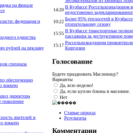
лесоматериалов из хвойных пор
рядка на финале
В Кузбассе Россельхознадзором 
14:20
ссе
недостоверно задекларированног
Более 95% теплосетей в Кузбассе
власти: федерация и
10:22
отопительному сезону
В Кузбассе транспортные полице
15:55
пассажира за деструктивное пов
родного единства
Россельхознадзором проконтролир
15:17
Киргизии
сяч рублей на рекламу
Голосование
йцов спецназа
Будете праздновать Масленицу?
Варианты
 по обеспечению
Да, всю неделю!
о хоккею
Да, если куплю блины в магазине.
арил директора
Нет
е поколение
Старые опросы
сность зрителей и
Результаты
по хоккею
Комментарии