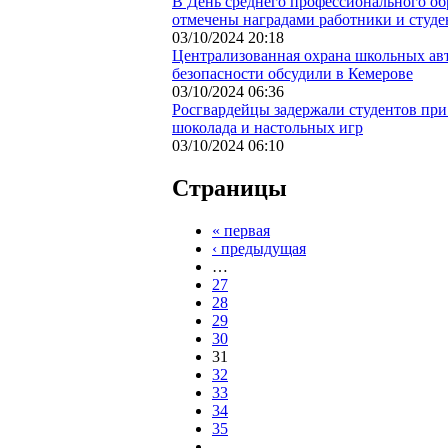
В День среднего профессионального об
отмечены наградами работники и студ
03/10/2024 20:18
Централизованная охрана школьных авт
безопасности обсудили в Кемерове
03/10/2024 06:36
Росгвардейцы задержали студентов пр
шоколада и настольных игр
03/10/2024 06:10
Страницы
« первая
‹ предыдущая
…
27
28
29
30
31
32
33
34
35
…