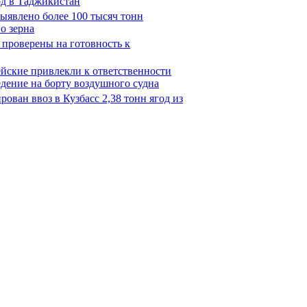
од в Таджикистан
выявлено более 100 тысяч тонн
о зерна
 проверены на готовность к
йские привлекли к ответственности
едение на борту воздушного судна
ован ввоз в Кузбасс 2,38 тонн ягод из