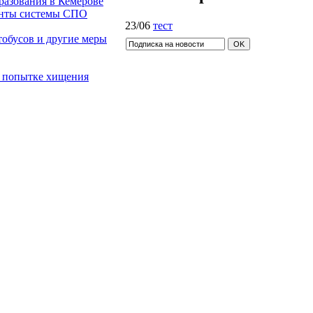
разования в Кемерове
енты системы СПО
23/06
тест
обусов и другие меры
и попытке хищения