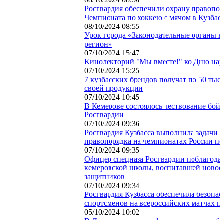
Росгвардия обеспечили охрану правопо
Чемпионата по хоккею с мячом в Кузба
08/10/2024 08:55
Урок города «Законодательные органы 
регион»
07/10/2024 15:47
Кинолекторий "Мы вместе!" ко Дню на
07/10/2024 15:25
7 кузбасских брендов получат по 50 ты
своей продукции
07/10/2024 10:45
В Кемерове состоялось чествование бо
Росгвардии
07/10/2024 09:36
Росгвардия Кузбасса выполнила задачи
правопорядка на чемпионатах России п
07/10/2024 09:35
Офицер спецназа Росгвардии поблагод
кемеровской школы, воспитавшей ново
защитников
07/10/2024 09:34
Росгвардия Кузбасса обеспечила безопа
спортсменов на всероссийских матчах 
05/10/2024 10:02