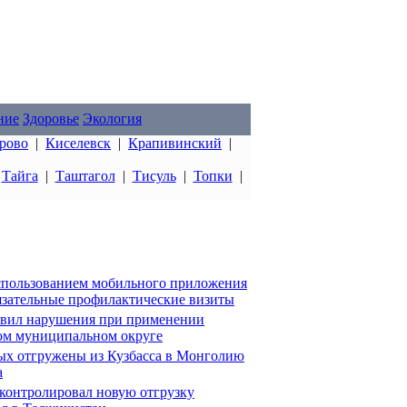
ние
Здоровье
Экология
рово
|
Киселевск
|
Крапивинский
|
|
Тайга
|
Таштагол
|
Тисуль
|
Топки
|
использованием мобильного приложения
зательные профилактические визиты
ыявил нарушения при применении
ом муниципальном округе
ых отгружены из Кузбасса в Монголию
а
оконтролировал новую отгрузку