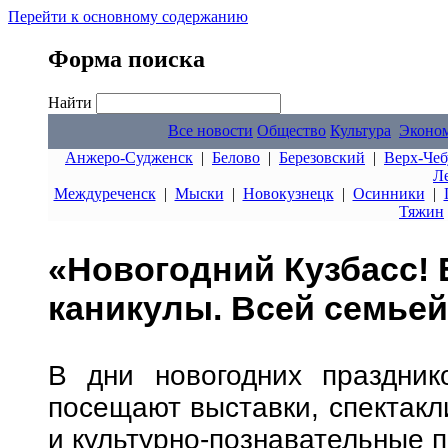
Перейти к основному содержанию
Форма поиска
Найти
Все новости
Общество
Культура
Эконо
Анжеро-Судженск
|
Белово
|
Березовский
|
Верх-Чеб
Л
Междуреченск
|
Мыски
|
Новокузнецк
|
Осинники
|
Тяжин
«Новогодний Кузбасс!
каникулы. Всей семьей!
В дни новогодних праздник
посещают выставки, спектакл
и культурно-познавательные 