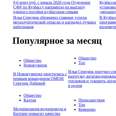
9,6 млрд руб. с начала 2026 года Отделение
Кузбасск
СФР по Кузбассу направило на выплату
установи
единого пособия кузбасским семьям
«механич
Илья Середюк обозначил главные успехи
В Кузбас
металлургической отрасли и наградил лучших
программ
работников
километр
Популярное за месяц
Общество
Общество
Топ
Новокузнецк
Илья Середюк поручил сок
В Новокузнецке простились с
разгрузку железнодорожны
первым командиром ОМОН
топливом и ускорить логи
Сергеем Добижей
в целом
Общество
Калтан
Происшествия
Топ
Модернизация водопровода в
Кемерово
Калтане повысит качество